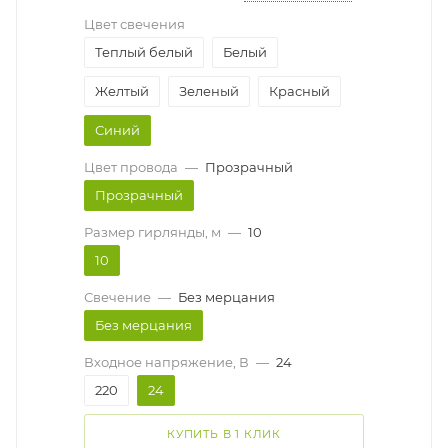
Цвет свечения
Теплый белый
Белый
Желтый
Зеленый
Красный
Синий
Цвет провода
—
Прозрачный
Прозрачный
Размер гирлянды, м
—
10
10
Свечение
—
Без мерцания
Без мерцания
Входное напряжение, В
—
24
220
24
КУПИТЬ В 1 КЛИК