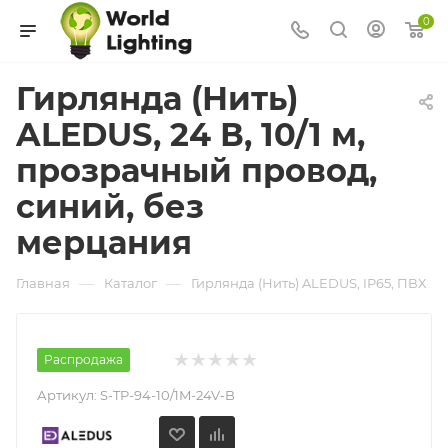
0
Гирлянда (Нить)
ALEDUS, 24 В, 10/1 м,
прозрачный провод,
синий, без
мерцания
—
—
Главная
Каталог
Гирлянда (Нить) ALEDUS, IP65, ПВХ
Распродажа
Артикул:
S-TP-94-10/1M-24V-B