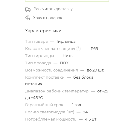
Рассчитать доставку
Хочу в подарок
Характеристики
Тип товара
—
Гирлянда
Класс пылевлагозащиты
—
IP65
?
Тип гирлянды
—
Нить
Тип провода
—
ПВХ
Возможность соединения
—
до 20 шт.
Комплект поставки
—
без блока
питания
Диапазон рабочих температур
—
от -25
до +45 ⁰С
Гарантийный срок
—
1 год
Кол-во светодиодов (шт)
—
94
Потребляемая мощность
—
4.5 Вт