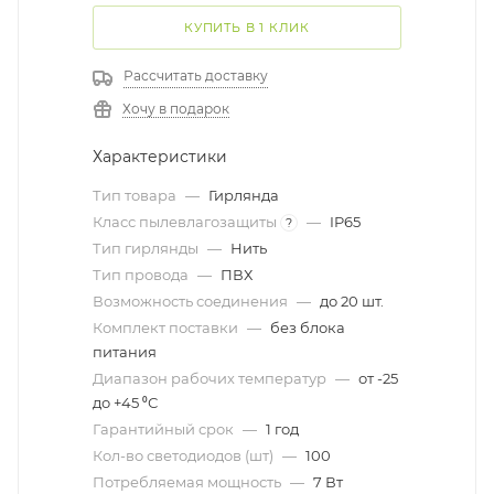
КУПИТЬ В 1 КЛИК
Рассчитать доставку
Хочу в подарок
Характеристики
Тип товара
—
Гирлянда
Класс пылевлагозащиты
—
IP65
?
Тип гирлянды
—
Нить
Тип провода
—
ПВХ
Возможность соединения
—
до 20 шт.
Комплект поставки
—
без блока
питания
Диапазон рабочих температур
—
от -25
до +45 ⁰С
Гарантийный срок
—
1 год
Кол-во светодиодов (шт)
—
100
Потребляемая мощность
—
7 Вт