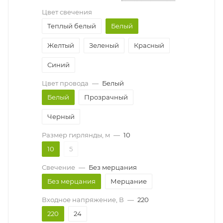
Цвет свечения
Теплый белый
Белый
Желтый
Зеленый
Красный
Синий
Цвет провода
—
Белый
Белый
Прозрачный
Черный
Размер гирлянды, м
—
10
10
5
Свечение
—
Без мерцания
Без мерцания
Мерцание
Входное напряжение, В
—
220
220
24