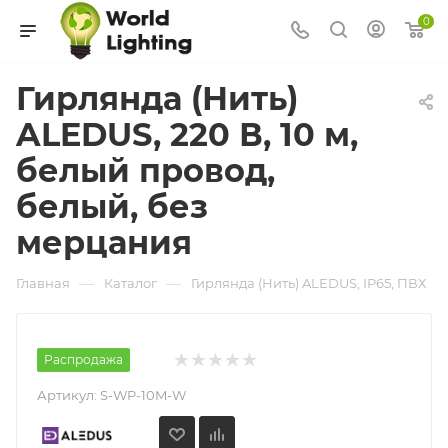
0
Гирлянда (Нить)
ALEDUS, 220 В, 10 м,
белый провод,
белый, без
мерцания
—
—
Главная
Каталог
Гирлянда (Нить) ALEDUS, IP65, ПВХ
Распродажа
Артикул:
S-WP-10M-W