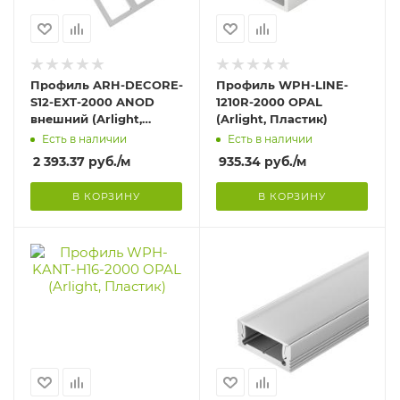
Профиль ARH-DECORE-
Профиль WPH-LINE-
S12-EXT-2000 ANOD
1210R-2000 OPAL
внешний (Arlight,
(Arlight, Пластик)
Алюминий)
Есть в наличии
Есть в наличии
2 393.37
руб.
/м
935.34
руб.
/м
В КОРЗИНУ
В КОРЗИНУ