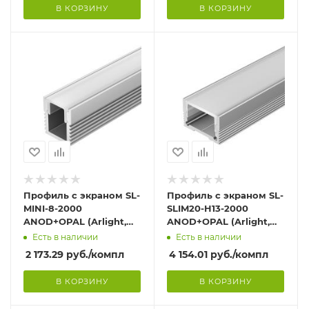
В КОРЗИНУ
В КОРЗИНУ
Профиль с экраном SL-
Профиль с экраном SL-
MINI-8-2000
SLIM20-H13-2000
ANOD+OPAL (Arlight,
ANOD+OPAL (Arlight,
Алюминий)
Алюминий)
Есть в наличии
Есть в наличии
2 173.29
руб.
/компл
4 154.01
руб.
/компл
В КОРЗИНУ
В КОРЗИНУ