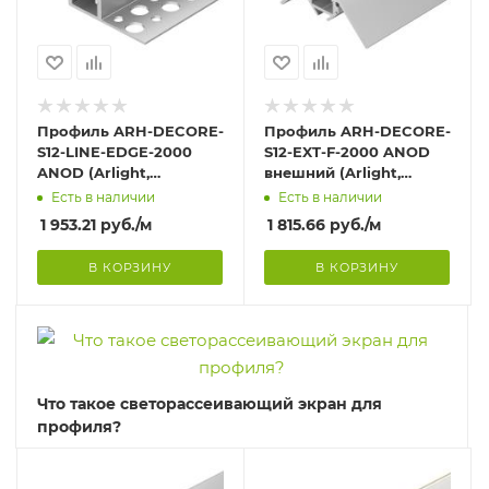
Профиль ARH-DECORE-
Профиль ARH-DECORE-
S12-LINE-EDGE-2000
S12-EXT-F-2000 ANOD
ANOD (Arlight,
внешний (Arlight,
Алюминий)
Алюминий)
Есть в наличии
Есть в наличии
1 953.21
руб.
/м
1 815.66
руб.
/м
В КОРЗИНУ
В КОРЗИНУ
Что такое светорассеивающий экран для
профиля?