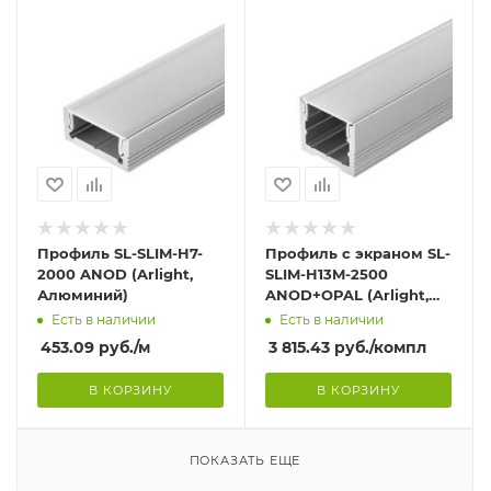
Профиль SL-SLIM-H7-
Профиль с экраном SL-
2000 ANOD (Arlight,
SLIM-H13M-2500
Алюминий)
ANOD+OPAL (Arlight,
Алюминий)
Есть в наличии
Есть в наличии
453.09
руб.
/м
3 815.43
руб.
/компл
В КОРЗИНУ
В КОРЗИНУ
ПОКАЗАТЬ ЕЩЕ