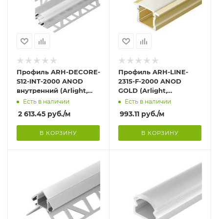
Профиль ARH-DECORE-
Профиль ARH-LINE-
S12-INT-2000 ANOD
2315-F-2000 ANOD
внутренний (Arlight,
GOLD (Arlight,
Алюминий)
Алюминий)
Есть в наличии
Есть в наличии
2 613.45
руб.
/м
993.11
руб.
/м
В КОРЗИНУ
В КОРЗИНУ