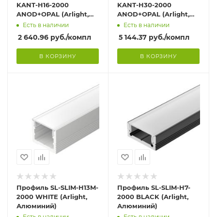
KANT-H16-2000
KANT-H30-2000
ANOD+OPAL (Arlight,
ANOD+OPAL (Arlight,
Алюминий)
Алюминий)
Есть в наличии
Есть в наличии
2 640.96
руб.
/компл
5 144.37
руб.
/компл
В КОРЗИНУ
В КОРЗИНУ
Профиль SL-SLIM-H13M-
Профиль SL-SLIM-H7-
2000 WHITE (Arlight,
2000 BLACK (Arlight,
Алюминий)
Алюминий)
Есть в наличии
Есть в наличии