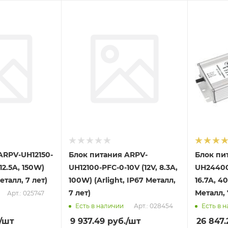
ARPV-UH12150-
Блок питания ARPV-
Блок пи
 12.5A, 150W)
UH12100-PFC-0-10V (12V, 8.3A,
UH24400
Металл, 7 лет)
100W) (Arlight, IP67 Металл,
16.7A, 4
7 лет)
Металл, 
Арт.: 025747
Арт.: 028454
Есть в наличии
Есть в 
/шт
9 937.49
руб.
/шт
26 847.