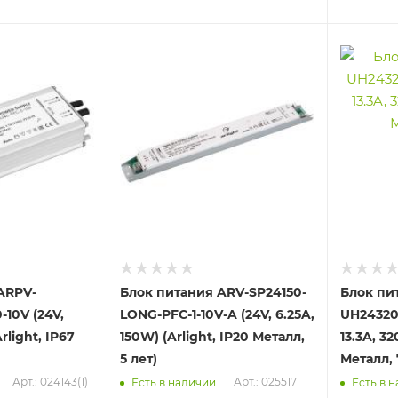
ARPV-
Блок питания ARV-SP24150-
Блок пи
10V (24V,
LONG-PFC-1-10V-A (24V, 6.25A,
UH24320A
rlight, IP67
150W) (Arlight, IP20 Металл,
13.3A, 32
5 лет)
Металл, 
Арт.: 024143(1)
Арт.: 025517
Есть в наличии
Есть в 