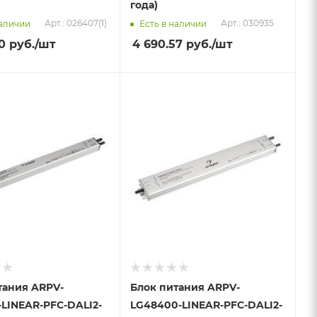
года)
Арт.: 026407(1)
Арт.: 030935
наличии
Есть в наличии
0
руб.
/шт
4 690.57
руб.
/шт
тания ARPV-
Блок питания ARPV-
-LINEAR-PFC-DALI2-
LG48400-LINEAR-PFC-DALI2-