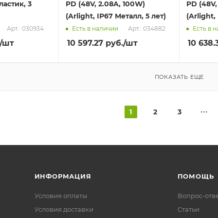
Пластик, 3
PD (48V, 2.08A, 100W)
PD (48V,
(Arlight, IP67 Металл, 5 лет)
(Arlight,
Арт.: 030934
Арт.: 034882
Есть в наличии
Есть в 
/шт
10 597.27
руб.
/шт
10 638.
ПОКАЗАТЬ ЕЩЕ
1
2
3
ИНФОРМАЦИЯ
ПОМОЩЬ
Условия оплаты
Вопрос-отв
Условия доставки
Статьи