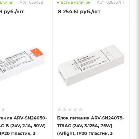
Арт.: 033428
Арт.: 028357(1)
наличии
Есть в наличии
3
руб.
/шт
8 254.61
руб.
/шт
тания ARV-SN24050-
Блок питания ARV-SN24075-
C-B (24V, 2.1A, 50W)
TRIAC (24V, 3.125A, 75W)
 IP20 Пластик, 3
(Arlight, IP20 Пластик, 3