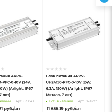
тания ARPV-
Блок питания ARPV-
-PFC-0-10V (24V,
UH24150-PFC-0-10V (24V,
00W) (Arlight, IP67
6.3A, 150W) (Arlight, IP67
7 лет)
Металл, 7 лет)
Арт.: 031043
Арт.: 024277
наличии
Есть в наличии
21
руб.
/шт
11 655.19
руб.
/шт