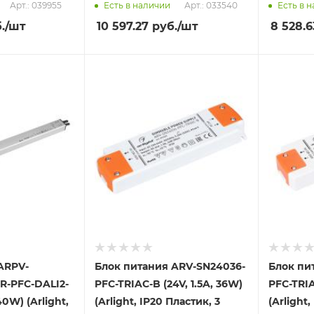
Арт.: 039955
Арт.: 033540
Есть в наличии
Есть в 
.
/шт
10 597.27
руб.
/шт
8 528.6
ARPV-
Блок питания ARV-SN24036-
Блок пи
R-PFC-DALI2-
PFC-TRIAC-B (24V, 1.5A, 36W)
PFC-TRIA
40W) (Arlight,
(Arlight, IP20 Пластик, 3
(Arlight,