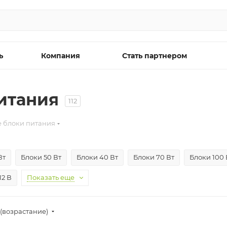
ь
Компания
Стать партнером
итания
112
 блоки питания
Вт
Блоки 50 Вт
Блоки 40 Вт
Блоки 70 Вт
Блоки 100 
12 В
Показать еще
(возрастание)