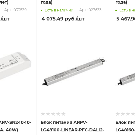
лет)
года)
года)
Арт.: 033539
Арт.: 027633
Есть в наличии
Есть в 
.
/шт
4 075.49
руб.
/шт
5 467.9
ARV-SN24040-
Блок питания ARPV-
Блок пи
5A, 40W)
LG48100-LINEAR-PFC-DALI2-
LG48160