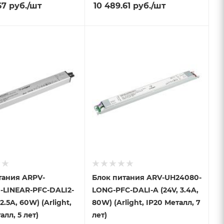
67
руб.
/шт
10 489.61
руб.
/шт
тания ARPV-
Блок питания ARV-UH24080-
-LINEAR-PFC-DALI2-
LONG-PFC-DALI-A (24V, 3.4A,
2.5A, 60W) (Arlight,
80W) (Arlight, IP20 Металл, 7
алл, 5 лет)
лет)