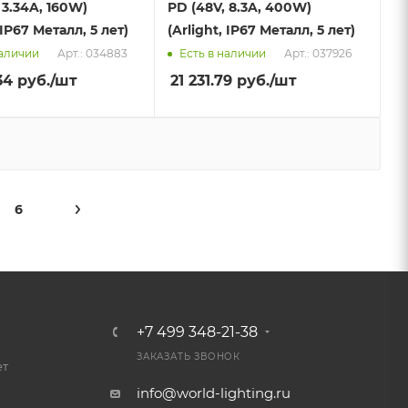
 3.34A, 160W)
PD (48V, 8.3A, 400W)
 IP67 Металл, 5 лет)
(Arlight, IP67 Металл, 5 лет)
Арт.: 034883
Арт.: 037926
наличии
Есть в наличии
34
руб.
/шт
21 231.79
руб.
/шт
6
+7 499 348-21-38
ЗАКАЗАТЬ ЗВОНОК
ет
info@world-lighting.ru