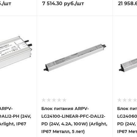
.
/шт
7 514.30
руб.
/шт
21 958.
ARPV-
Блок питания ARPV-
Блок пи
ALI2-PH (24V,
LG24100-LINEAR-PFC-DALI2-
LG24060
rlight, IP67
PD (24V, 4.2A, 100W) (Arlight,
PD (24V, 
IP67 Металл, 5 лет)
IP67 Мет