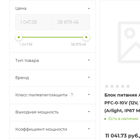
Цена
1 047.38
38 879.46
Тип товара
Бренд
Блок питания 
Класс пылевлагозащиты
?
PFC-0-10V (12V,
(Arlight, IP67 
Выходная мощность
Есть в наличии
Коэффициент мощности
11 041.73
руб.