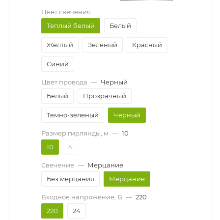
Цвет свечения
Теплый белый
Белый
Желтый
Зеленый
Красный
Синий
Цвет провода
—
Черный
Белый
Прозрачный
Темно-зеленый
Черный
Размер гирлянды, м
—
10
10
5
Свечение
—
Мерцание
Без мерцания
Мерцание
Входное напряжение, В
—
220
220
24