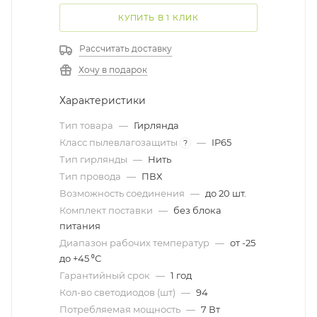
КУПИТЬ В 1 КЛИК
Рассчитать доставку
Хочу в подарок
Характеристики
Тип товара
—
Гирлянда
Класс пылевлагозащиты
—
IP65
?
Тип гирлянды
—
Нить
Тип провода
—
ПВХ
Возможность соединения
—
до 20 шт.
Комплект поставки
—
без блока
питания
Диапазон рабочих температур
—
от -25
до +45 ⁰С
Гарантийный срок
—
1 год
Кол-во светодиодов (шт)
—
94
Потребляемая мощность
—
7 Вт