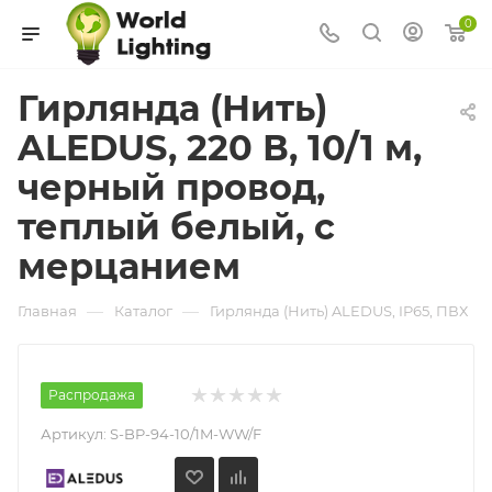
0
Гирлянда (Нить)
ALEDUS, 220 В, 10/1 м,
черный провод,
теплый белый, с
мерцанием
—
—
Главная
Каталог
Гирлянда (Нить) ALEDUS, IP65, ПВХ
Распродажа
Артикул:
S-BP-94-10/1M-WW/F