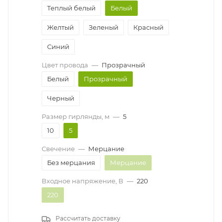
Теплый белый
Белый
Желтый
Зеленый
Красный
Синий
Цвет провода
—
Прозрачный
Белый
Прозрачный
Черный
Размер гирлянды, м
—
5
10
5
Свечение
—
Мерцание
Без мерцания
Мерцание
Входное напряжение, В
—
220
220
Рассчитать доставку