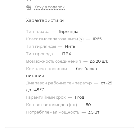
Хочу в подарок
Характеристики
Тип товара
—
Гирлянда
Класс пылевлагозащиты
—
IP65
?
Тип гирлянды
—
Нить
Тип провода
—
ПВХ
Возможность соединения
—
до 20 шт.
Комплект поставки
—
без блока
питания
Диапазон рабочих температур
—
от -25
до +45 ⁰С
Гарантийный срок
—
1 год
Кол-во светодиодов (шт)
—
50
Потребляемая мощность
—
3.5 Вт