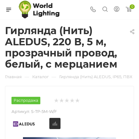
0
Гирлянда (Нить)
ALEDUS, 220 В, 5 м,
прозрачный провод,
белый, с мерцанием
—
—
Главная
Каталог
Гирлянда (Нить) ALEDUS, IP65, ПВХ
Распродажа
Артикул:
S-TP-5M-W/F