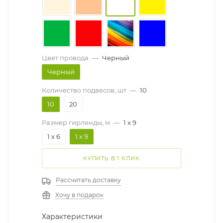
Цвет провода
—
Черный
Черный
Количество подвесов, шт
—
10
10
20
Размер гирлянды, м
—
1 х 9
1 х 6
1 х 9
КУПИТЬ В 1 КЛИК
Рассчитать доставку
Хочу в подарок
Характеристики