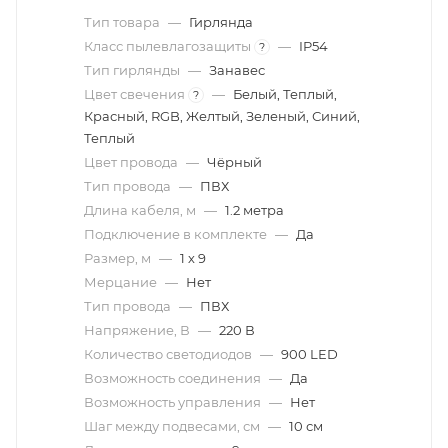
Тип товара
—
Гирлянда
Класс пылевлагозащиты
—
IP54
?
Тип гирлянды
—
Занавес
Цвет свечения
—
Белый, Теплый,
?
Красный, RGB, Желтый, Зеленый, Синий,
Теплый
Цвет провода
—
Чёрный
Тип провода
—
ПВХ
Длина кабеля, м
—
1.2 метра
Подключение в комплекте
—
Да
Размер, м
—
1 х 9
Мерцание
—
Нет
Тип провода
—
ПВХ
Напряжение, В
—
220 В
Количество светодиодов
—
900 LED
Возможность соединения
—
Да
Возможность управления
—
Нет
Шаг между подвесами, см
—
10 см