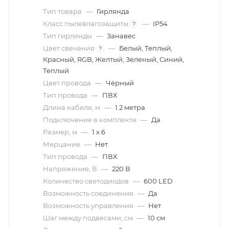
Тип товара
—
Гирлянда
Класс пылевлагозащиты
—
IP54
?
Тип гирлянды
—
Занавес
Цвет свечения
—
Белый, Теплый,
?
Красный, RGB, Желтый, Зеленый, Синий,
Теплый
Цвет провода
—
Чёрный
Тип провода
—
ПВХ
Длина кабеля, м
—
1.2 метра
Подключение в комплекте
—
Да
Размер, м
—
1 х 6
Мерцание
—
Нет
Тип провода
—
ПВХ
Напряжение, В
—
220 В
Количество светодиодов
—
600 LED
Возможность соединения
—
Да
Возможность управления
—
Нет
Шаг между подвесами, см
—
10 см