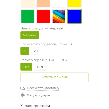
Цвет провода
—
Черный
Черный
Количество подвесов, шт
—
10
10
20
Размер гирлянды, м
—
1 х 6
1 х 6
1 х 9
КУПИТЬ В 1 КЛИК
Рассчитать доставку
Хочу в подарок
Характеристики