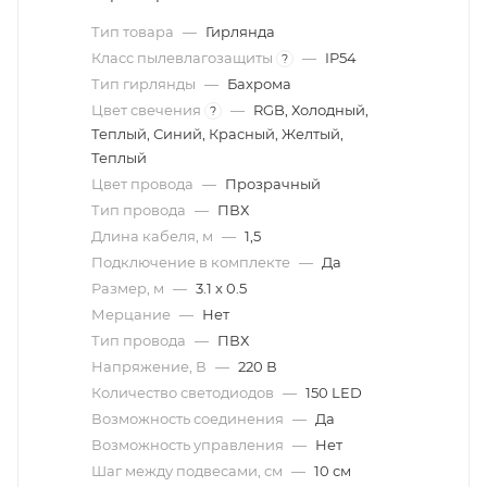
Тип товара
—
Гирлянда
Класс пылевлагозащиты
—
IP54
?
Тип гирлянды
—
Бахрома
Цвет свечения
—
RGB, Холодный,
?
Теплый, Синий, Красный, Желтый,
Теплый
Цвет провода
—
Прозрачный
Тип провода
—
ПВХ
Длина кабеля, м
—
1,5
Подключение в комплекте
—
Да
Размер, м
—
3.1 x 0.5
Мерцание
—
Нет
Тип провода
—
ПВХ
Напряжение, В
—
220 В
Количество светодиодов
—
150 LED
Возможность соединения
—
Да
Возможность управления
—
Нет
Шаг между подвесами, см
—
10 см