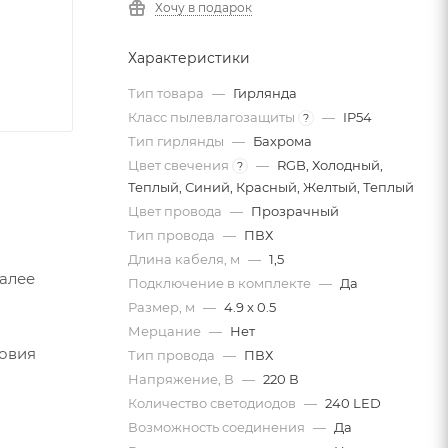
Хочу в подарок
Характеристики
Тип товара
—
Гирлянда
Класс пылевлагозащиты
—
IP54
?
Тип гирлянды
—
Бахрома
Цвет свечения
—
RGB, Холодный,
?
Теплый, Синий, Красный, Желтый, Теплый
Цвет провода
—
Прозрачный
Тип провода
—
ПВХ
Длина кабеля, м
—
1,5
Далее
Подключение в комплекте
—
Да
Размер, м
—
4.9 x 0.5
Мерцание
—
Нет
ловия
Тип провода
—
ПВХ
Напряжение, В
—
220 В
Количество светодиодов
—
240 LED
Возможность соединения
—
Да