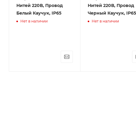
В
Нитей 220В, Провод
Нитей 220В, Провод
Белый Каучук, IP65
Черный Каучук, IP65
Нет в наличии
Нет в наличии