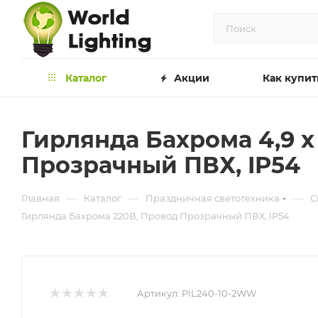
Каталог
Акции
Как купит
Гирлянда Бахрома 4,9 x
Прозрачный ПВХ, IP54
—
—
—
Главная
Каталог
Праздничная светотехника
С
Гирлянда Бахрома 220В, Провод Прозрачный ПВХ, IP54
Артикул:
PIL240-10-2WW