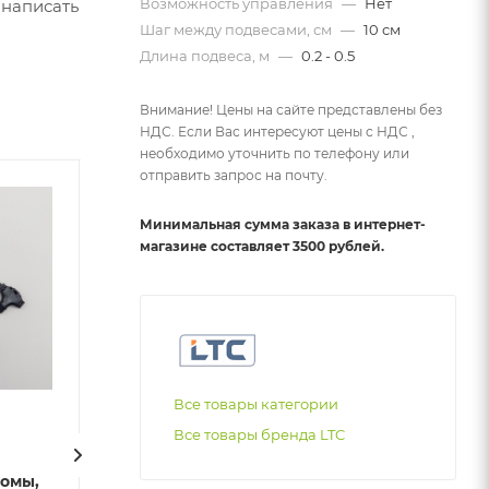
Возможность управления
—
Нет
 написать
Шаг между подвесами, см
—
10 см
Длина подвеса, м
—
0.2 - 0.5
Внимание! Цены на сайте представлены без
НДС. Если Вас интересуют цены с НДС ,
необходимо уточнить по телефону или
отправить запрос на почту.
Минимальная сумма заказа в интернет-
магазине составляет 3500 рублей.
Все товары категории
Все товары бренда LTC
Заглушка для Бахромы,
Заглушка для 
ромы,
Занавесов и Нитей
Занавесов и Н