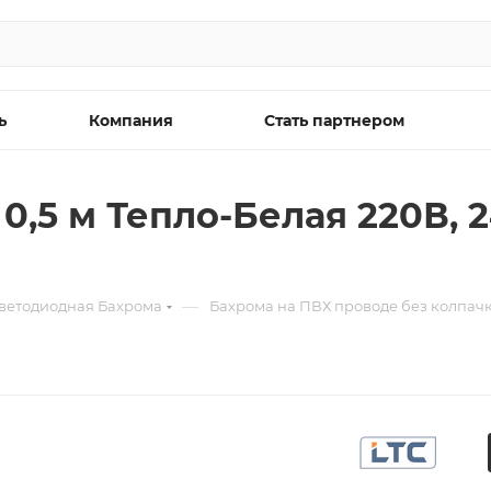
ь
Компания
Стать партнером
 0,5 м Тепло-Белая 220В, 
—
ветодиодная Бахрома
Бахрома на ПВХ проводе без колпач