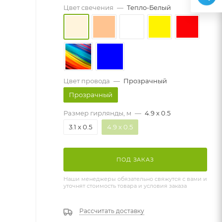
Цвет свечения
—
Тепло-Белый
Цвет провода
—
Прозрачный
Прозрачный
Размер гирлянды, м
—
4.9 x 0.5
3.1 x 0.5
4.9 x 0.5
ПОД ЗАКАЗ
Наши менеджеры обязательно свяжутся с вами и
уточнят стоимость товара и условия заказа
Рассчитать доставку