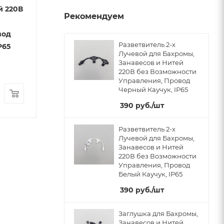
й 220В
220В, Белая
220В, Черная
Рекомендуем
Есть в наличии
Есть в наличии
вод
Арт.: LL-8
Разветвитель 2-х
P65
Лучевой для Бахромы,
Занавесов и Нитей
220В без Возможности
Управления, Провод
Черный Каучук, IP65
15
руб.
/шт
15
руб.
/шт
390
руб.
/шт
Разветвитель 2-х
Лучевой для Бахромы,
Занавесов и Нитей
220В без Возможности
Управления, Провод
Белый Каучук, IP65
390
руб.
/шт
Заглушка для Бахромы,
Занавесов и Нитей