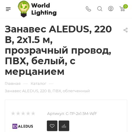
0
Занавес ALEDUS, 220
В, 2x1.5 м,
прозрачный провод,
ПВХ, белый, с
мерцанием
—
—
Главная
Каталог
Занавес ALEDUS, 220 В, ПВХ, облегченный
Артикул:
C-TP-2x1.5M-W/F