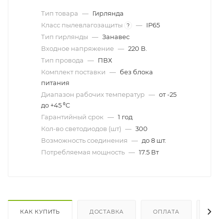
Тип товара
—
Гирлянда
Класс пылевлагозащиты
—
IP65
?
Тип гирлянды
—
Занавес
Входное напряжение
—
220 В.
Тип провода
—
ПВХ
Комплект поставки
—
без блока
питания
Диапазон рабочих температур
—
от -25
до +45 ⁰С
Гарантийный срок
—
1 год
Кол-во светодиодов (шт)
—
300
Возможность соединения
—
до 8 шт.
Потребляемая мощность
—
17.5 Вт
КАК КУПИТЬ
ДОСТАВКА
ОПЛАТА
ОТ