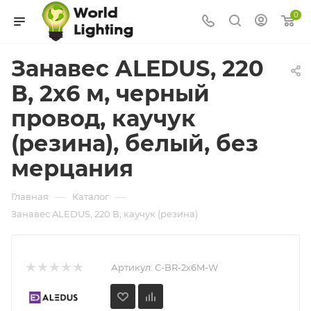
0
Занавес ALEDUS, 220
В, 2x6 м, черный
провод, каучук
(резина), белый, без
мерцания
—
—
Главная
Каталог
Занавес ALEDUS, 220 В, каучук (резина)
Артикул:
C-BR-2x6M-W