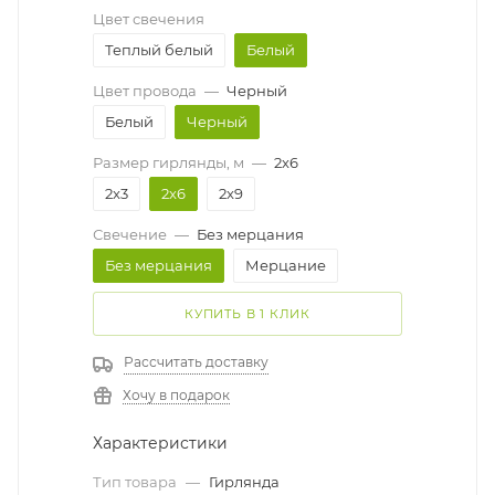
Цвет свечения
Теплый белый
Белый
Цвет провода
—
Черный
Белый
Черный
Размер гирлянды, м
—
2x6
2x3
2x6
2x9
Свечение
—
Без мерцания
Без мерцания
Мерцание
КУПИТЬ В 1 КЛИК
Рассчитать доставку
Хочу в подарок
Характеристики
Тип товара
—
Гирлянда