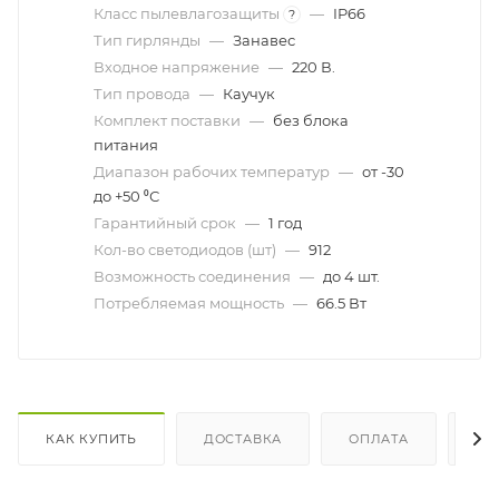
Класс пылевлагозащиты
—
IP66
?
Тип гирлянды
—
Занавес
Входное напряжение
—
220 В.
Тип провода
—
Каучук
Комплект поставки
—
без блока
питания
Диапазон рабочих температур
—
от -30
до +50 ⁰С
Гарантийный срок
—
1 год
Кол-во светодиодов (шт)
—
912
Возможность соединения
—
до 4 шт.
Потребляемая мощность
—
66.5 Вт
КАК КУПИТЬ
ДОСТАВКА
ОПЛАТА
ОТ