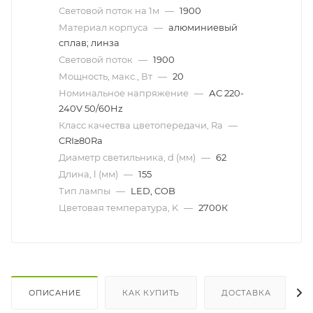
Световой поток на 1м
—
1900
Материал корпуса
—
алюминиевый
сплав; линза
Световой поток
—
1900
Мощность, макс., Вт
—
20
Номинальное напряжение
—
АС 220-
240V 50/60Hz
Класс качества цветопередачи, Ra
—
CRI≥80Ra
Диаметр светильника, d (мм)
—
62
Длина, l (мм)
—
155
Тип лампы
—
LED, COB
Цветовая температура, K
—
2700К
ОПИСАНИЕ
КАК КУПИТЬ
ДОСТАВКА