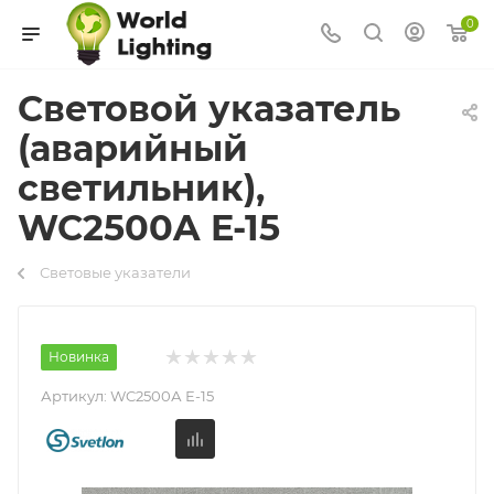
0
Световой указатель
(аварийный
светильник),
WC2500A E-15
Световые указатели
Новинка
Артикул:
WC2500А Е-15