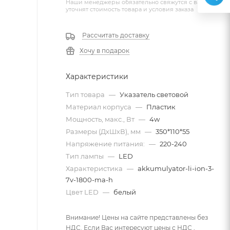
Наши менеджеры обязательно свяжутся с вами и
уточнят стоимость товара и условия заказа
Рассчитать доставку
Хочу в подарок
Характеристики
Тип товара
—
Указатель световой
Материал корпуса
—
Пластик
Мощность, макс., Вт
—
4w
Размеры (ДхШхВ), мм
—
350*110*55
Напряжение питания:
—
220-240
Тип лампы
—
LED
Характеристика
—
akkumulyator-li-ion-3-
7v-1800-ma-h
Цвет LED
—
белый
Внимание! Цены на сайте представлены без
НДС. Если Вас интересуют цены с НДС ,