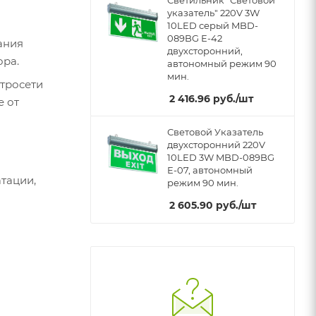
указатель" 220V 3W
10LED серый MBD-
089BG Е-42
ания
двухсторонний,
ора.
автономный режим 90
мин.
ктросети
2 416.96
руб.
/шт
е от
Световой Указатель
двухсторонний 220V
10LED 3W MBD-089BG
Е-07, автономный
атации,
режим 90 мин.
2 605.90
руб.
/шт