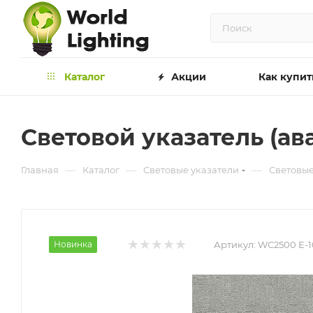
Каталог
Акции
Как купит
Световой указатель (ав
—
—
—
Главная
Каталог
Световые указатели
Световые
Новинка
Артикул:
WC2500 Е-1