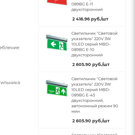
089BG Е-11
двухсторонний
2 416.96
руб.
/шт
Светильник "Световой
указатель" 220V 3W
10LED серый MBD-
ребление
089BG Е-10
двухсторонний
2 605.90
руб.
/шт
Светильник "Световой
тильника
указатель" 220V 3W
10LED серый MBD-
089BG Е-45
двухсторонний,
автономный режим 90
мин.
2 605.90
руб.
/шт
Светильник "Световой