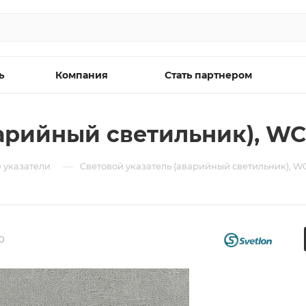
ь
Компания
Стать партнером
арийный светильник), WC
—
 указатели
Световой указатель (аварийный светильник), W
0