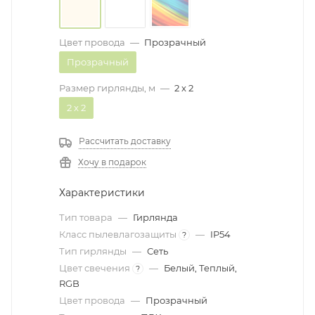
Цвет провода
—
Прозрачный
Прозрачный
Размер гирлянды, м
—
2 x 2
2 x 2
Рассчитать доставку
Хочу в подарок
Характеристики
Тип товара
—
Гирлянда
Класс пылевлагозащиты
—
IP54
?
Тип гирлянды
—
Сеть
Цвет свечения
—
Белый, Теплый,
?
RGB
Цвет провода
—
Прозрачный