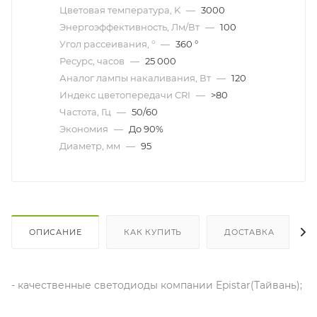
Цветовая температура, K
—
3000
Энергоэффективность, Лм/Вт
—
100
Угол рассеивания, °
—
360 °
Ресурс, часов
—
25 000
Аналог лампы накаливания, Вт
—
120
Индекс цветопередачи CRI
—
>80
Частота, Гц
—
50/60
Экономия
—
До 90%
Диаметр, мм
—
95
ОПИСАНИЕ
КАК КУПИТЬ
ДОСТАВКА
- качественные светодиоды компании Epistar(Тайвань);