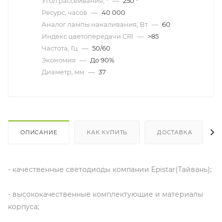
Угол рассеивания, °
—
250 °
Ресурс, часов
—
40 000
Аналог лампы накаливания, Вт
—
60
Индекс цветопередачи CRI
—
>85
Частота, Гц
—
50/60
Экономия
—
До 90%
Диаметр, мм
—
37
ОПИСАНИЕ
КАК КУПИТЬ
ДОСТАВКА
- качественные светодиоды компании Epistar(Тайвань);
- высококачественные комплектующие и материалы
корпуса;