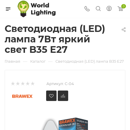
0
Светодиодная (LED)
лампа 7Вт яркий
свет B35 Е27
—
—
Главная
Каталог
Светодиодная (LED) лампа B35 Е27
Артикул:
С-04