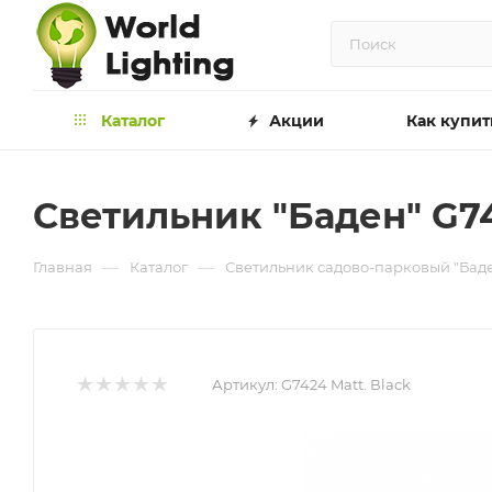
Каталог
Акции
Как купит
Светильник "Баден" G7
—
—
Главная
Каталог
Светильник садово-парковый "Баде
Артикул:
G7424 Matt. Вlack