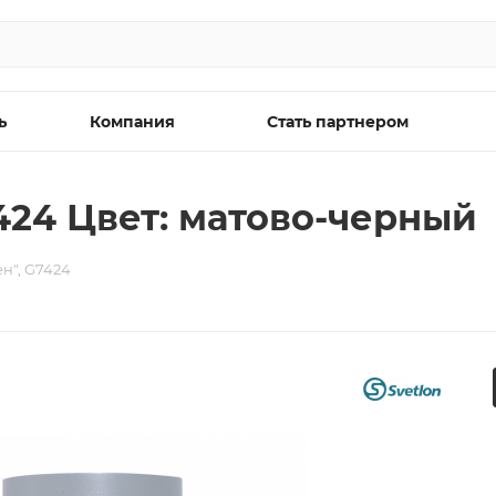
ь
Компания
Стать партнером
424 Цвет: матово-черный
н", G7424