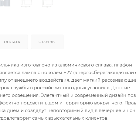
ОПЛАТА
ОТЗЫВЫ
ильника изготовлено из алюминиевого сплава, плафон –
 является лампа с цоколем E27 (энергосберегающая или
у от внешнего воздействия, дает мягкий рассеивающий
срок службы в российских погодных условиях. Данные
ннего освещения. Элегантный и современный дизайн по
эффектно подсветить дом и территорию вокруг него. Пра
ка днем и создадут неповторимый вид в вечернее и но
довлетворит самых взыскательных клиентов.