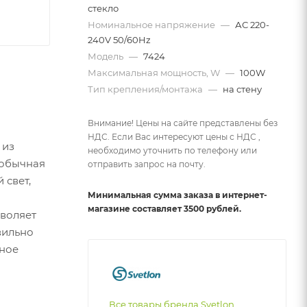
стекло
Номинальное напряжение
—
АС 220-
240V 50/60Hz
Модель
—
7424
Максимальная мощность, W
—
100W
Тип крепления/монтажа
—
на стену
Внимание! Цены на сайте представлены без
НДС. Если Вас интересуют цены с НДС ,
 из
необходимо уточнить по телефону или
 обычная
отправить запрос на почту.
 свет,
Минимальная сумма заказа в интернет-
магазине составляет 3500 рублей.
зволяет
вильно
чное
Все товары бренда Svetlon