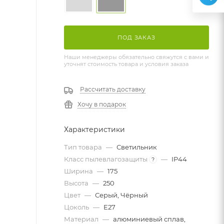
ПОД ЗАКАЗ
Наши менеджеры обязательно свяжутся с вами и
уточнят стоимость товара и условия заказа
Рассчитать доставку
Хочу в подарок
Характеристики
Тип товара
—
Светильник
Класс пылевлагозащиты
—
IP44
?
Ширина
—
175
Высота
—
250
Цвет
—
Серый, Чёрный
Цоколь
—
E27
Материал
—
алюминиевый сплав,