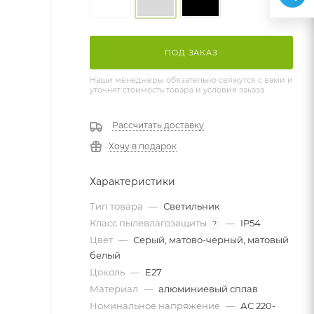
ПОД ЗАКАЗ
Наши менеджеры обязательно свяжутся с вами и
уточнят стоимость товара и условия заказа
Рассчитать доставку
Хочу в подарок
Характеристики
Тип товара
—
Светильник
Класс пылевлагозащиты
—
IP54
?
Цвет
—
Серый, матово-черный, матовый
белый
Цоколь
—
E27
Материал
—
алюминиевый сплав
Номинальное напряжение
—
АС 220-