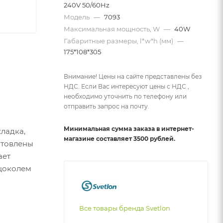
240V 50/60Hz
Модель
—
7093
Максимальная мощность, W
—
40W
Габаритные размеры, l*w*h (мм)
—
175*108*305
Внимание! Цены на сайте представлены без
НДС. Если Вас интересуют цены с НДС ,
необходимо уточнить по телефону или
отправить запрос на почту.
Минимальная сумма заказа в интернет-
ладка,
магазине составляет 3500 рублей.
отовлены
ает
 цоколем
Все товары бренда Svetlon