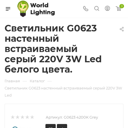
0
Светильник G0623
наcтенный
встраиваемый
серый 220V 3W Led
белого цвета.
—
—
Главная
Каталог
Светильник G0623 наcтенный встраиваемый серый 220V 3W
Led
Артикул:
G0623 4200K Grey