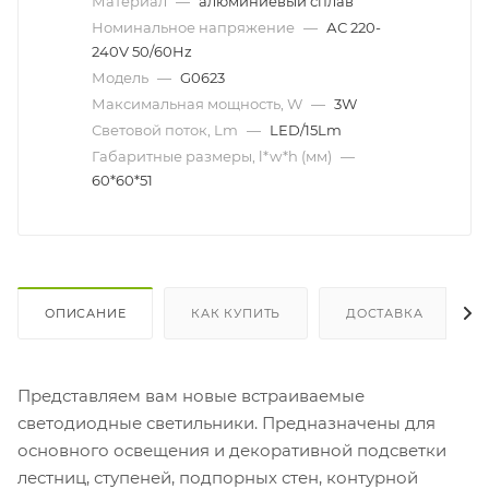
Материал
—
алюминиевый сплав
Номинальное напряжение
—
АС 220-
240V 50/60Hz
Модель
—
G0623
Максимальная мощность, W
—
3W
Световой поток, Lm
—
LED/15Lm
Габаритные размеры, l*w*h (мм)
—
60*60*51
ОПИСАНИЕ
КАК КУПИТЬ
ДОСТАВКА
Представляем вам новые встраиваемые
светодиодные светильники. Предназначены для
основного освещения и декоративной подсветки
лестниц, ступеней, подпорных стен, контурной