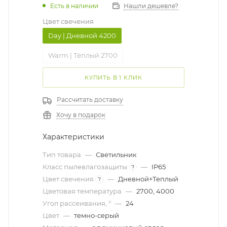
Есть в наличии
Нашли дешевле?
Цвет свечения
Day | Дневной 4200
Warm | Тёплый 2700
КУПИТЬ В 1 КЛИК
Рассчитать доставку
Хочу в подарок
Характеристики
Тип товара
—
Светильник
Класс пылевлагозащиты
—
IP65
?
Цвет свечения
—
Дневной+Теплый
?
Цветовая температура
—
2700, 4000
Угол рассеивания, °
—
24
Цвет
—
темно-серый