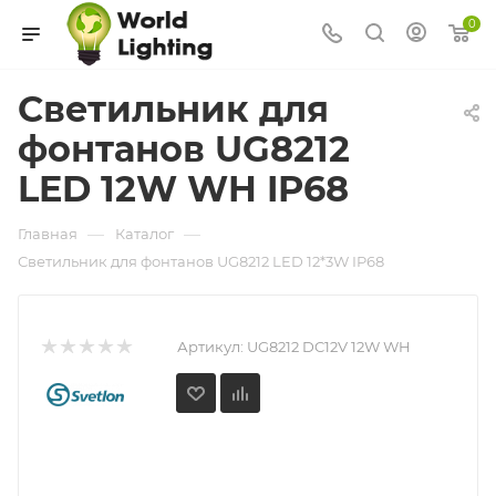
0
Светильник для
фонтанов UG8212
LED 12W WH IP68
—
—
Главная
Каталог
Светильник для фонтанов UG8212 LED 12*3W IP68
Артикул:
UG8212 DC12V 12W WH