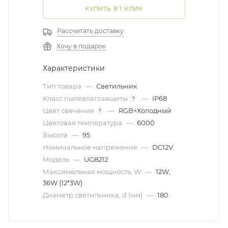
КУПИТЬ В 1 КЛИК
Рассчитать доставку
Хочу в подарок
Характеристики
Тип товара
—
Светильник
Класс пылевлагозащиты
—
IP68
?
Цвет свечения
—
RGB+Холодный
?
Цветовая температура
—
6000
Высота
—
95
Номинальное напряжение
—
DC12V
Модель
—
UG8212
Максимальная мощность, W
—
12W,
36W (12*3W)
Диаметр светильника, d (мм)
—
180