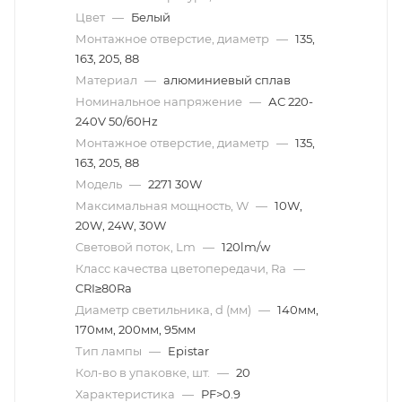
Цвет
—
Белый
Монтажное отверстие, диаметр
—
135,
163, 205, 88
Материал
—
алюминиевый сплав
Номинальное напряжение
—
АС 220-
240V 50/60Hz
Монтажное отверстие, диаметр
—
135,
163, 205, 88
Модель
—
2271 30W
Максимальная мощность, W
—
10W,
20W, 24W, 30W
Световой поток, Lm
—
120lm/w
Класс качества цветопередачи, Ra
—
CRI≥80Ra
Диаметр светильника, d (мм)
—
140мм,
170мм, 200мм, 95мм
Тип лампы
—
Epistar
Кол-во в упаковке, шт.
—
20
Характеристика
—
PF>0.9