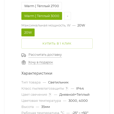
Warm | Тёплый 2700
Warm | Тёплый 3000
-
Максимальная мощность, W
—
20W
20W
КУПИТЬ В 1 КЛИК
Рассчитать доставку
Хочу в подарок
Характеристики
Тип товара
—
Светильник
Класс пылевлагозащиты
—
IP44
?
Цвет свечения
—
Дневной+Теплый
?
Цветовая температура
—
3000, 4000
Высота
—
35мм
Рабочая температура, ⁰С
—
-25° ~ +50°