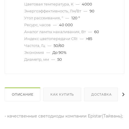
Цветовая температура, K
—
4000
Энергоэффективность, Лм/Вт
—
90
Угол рассеивания, °
—
120 °
Ресурс, часов
—
40 000
Аналог лампы накаливания, Вт
—
60
Индекс цветопередачи CRI
—
>85
Частота, Гц
—
50/60
Экономия
—
До 90%
Диаметр, мм
—
50
ОПИСАНИЕ
КАК КУПИТЬ
ДОСТАВКА
- качественные светодиоды компании Epistar(Тайвань);