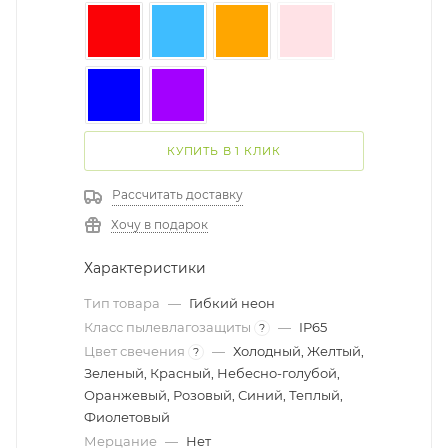
КУПИТЬ В 1 КЛИК
Рассчитать доставку
Хочу в подарок
Характеристики
Тип товара
—
Гибкий неон
Класс пылевлагозащиты
—
IP65
?
Цвет свечения
—
Холодный, Желтый,
?
Зеленый, Красный, Небесно-голубой,
Оранжевый, Розовый, Синий, Теплый,
Фиолетовый
Мерцание
—
Нет