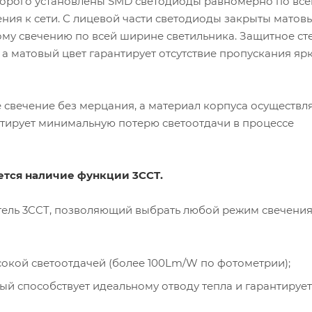
оторого установлены SMD светодиоды равномерно по все
ния к сети. С лицевой части светодиоды закрыты матов
му свечению по всей ширине светильника. Защитное ст
 а матовый цвет гарантирует отсутствие пропускания яр
 свечение без мерцания, а материал корпуса осуществл
антирует минимальную потерю светоотдачи в процессе
ется наличие функции 3CCT.
тель 3CCT, позволяющий выбрать любой режим свечения 
сокой светоотдачей (более 100Lm/W по фотометрии);
рый способствует идеальному отводу тепла и гарантирует