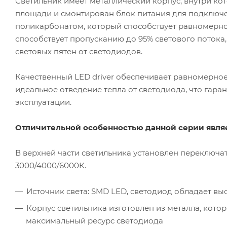
Светильник имеет металлический корпус, внутри к
площади и смонтирован блок питания для подключе
поликарбонатом, который способствует равномерно
способствует пропусканию до 95% светового потока,
световых пятен от светодиодов.
Качественный LED driver обеспечивает равномерное
идеальное отведение тепла от светодиода, что гар
эксплуатации.
Отличительной особенностью данной серии явля
В верхней части светильника установлен переключа
3000/4000/6000К.
Источник света: SMD LED, светодиод обладает вы
Корпус светильника изготовлен из металла, кото
максимальный ресурс светодиода