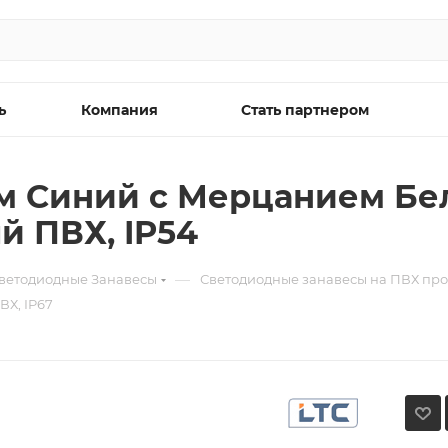
ь
Компания
Стать партнером
 м Синий с Мерцанием Бе
й ПВХ, IP54
—
ветодиодные Занавесы
Светодиодные занавесы на ПВХ про
Х, IP67