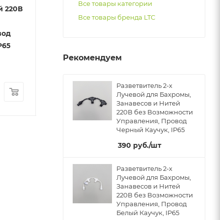
Все товары категории
й 220В
220В, Белая
220В, Черная
Все товары бренда LTC
Есть в наличии
Есть в наличии
вод
Арт.: LL-8
P65
Рекомендуем
Разветвитель 2-х
15
руб.
/шт
15
руб.
/шт
Лучевой для Бахромы,
Занавесов и Нитей
220В без Возможности
Управления, Провод
Черный Каучук, IP65
390
руб.
/шт
Разветвитель 2-х
Лучевой для Бахромы,
Занавесов и Нитей
220В без Возможности
Управления, Провод
Белый Каучук, IP65