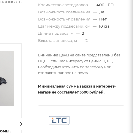
 написать
Количество светодиодов
—
400 LED
Возможность соединения
—
Да
Возможность управления
—
Нет
Шаг между подвесами, см
—
10 см
Длина подвеса, м
—
2
Высота занавеса, м
—
2
Внимание! Цены на сайте представлены без
НДС. Если Вас интересуют цены с НДС ,
необходимо уточнить по телефону или
отправить запрос на почту.
Минимальная сумма заказа в интернет-
магазине составляет 3500 рублей.
Заглушка для Бахромы,
Заглушка для 
ромы,
Занавесов и Нитей
Занавесов и Н