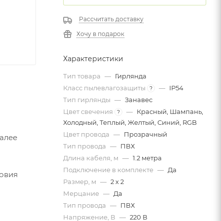
Рассчитать доставку
Хочу в подарок
Характеристики
Тип товара
—
Гирлянда
Класс пылевлагозащиты
—
IP54
?
Тип гирлянды
—
Занавес
Цвет свечения
—
Красный, Шампань,
?
Холодный, Теплый, Желтый, Синий, RGB
Цвет провода
—
Прозрачный
Далее
Тип провода
—
ПВХ
Длина кабеля, м
—
1.2 метра
Подключение в комплекте
—
Да
ловия
Размер, м
—
2 х 2
Мерцание
—
Да
Тип провода
—
ПВХ
Напряжение, В
—
220 В