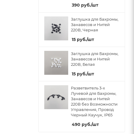
390
руб.
/шт
Заглушка для Бахромы,
Занавесов и Нитей
220В, Черная
15
руб.
/шт
Заглушка для Бахромы,
Занавесов и Нитей
220В, Белая
15
руб.
/шт
Разветвитель 3-х
Лучевой для Бахромы,
Занавесов и Нитей
220В без Возможности
Управления, Провод
Черный Каучук, IP65
490
руб.
/шт