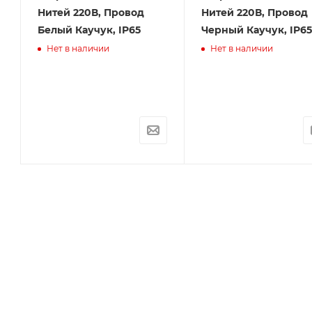
В
Нитей 220В, Провод
Нитей 220В, Провод
Белый Каучук, IP65
Черный Каучук, IP65
Нет в наличии
Нет в наличии