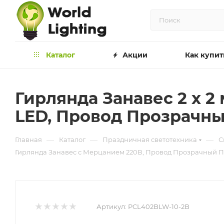
Каталог
Акции
Как купит
Гирлянда Занавес 2 x 2
LED, Провод Прозрачны
—
—
—
Главная
Каталог
Праздничная светотехника
С
Гирлянда Занавес с Мерцанием 220В, Провод Прозрачный ПВ
Артикул:
PCL402BLW-10-2B