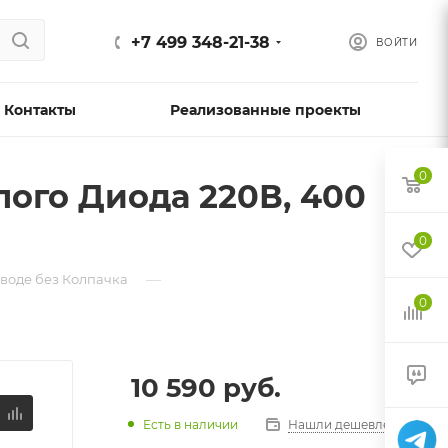
+7 499 348-21-38
ВОЙТИ
Контакты
Реализованные проекты
0
лого Диода 220В, 400
0
—
воде без Колпачка
0
10 590
руб.
Есть в наличии
Нашли дешевле?