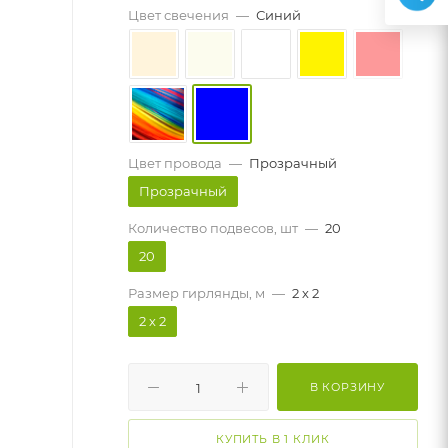
Цвет свечения
—
Синий
Цвет провода
—
Прозрачный
Прозрачный
Количество подвесов, шт
—
20
20
Размер гирлянды, м
—
2 х 2
2 х 2
В КОРЗИНУ
КУПИТЬ В 1 КЛИК