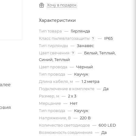
Хочу в подарок
Характеристики
Тип товара
—
Гирлянда
Класс пылевлагозащиты
—
IP65
?
Тип гирлянды
—
Занавес
Цвет свечения
—
Белый, Теплый,
?
Синий, Теплый
Цвет провода
—
Чёрный
Тип провода
—
Каучук
Длина кабеля, м
—
1.2 метра
Далее
Подключение в комплекте
—
Да
Размер, м
—
2 х 3
Мерцание
—
Нет
ловия
Тип провода
—
Каучук
Напряжение, В
—
220 В
Количество светодиодов
—
600 LED
Возможность соединения
—
Да