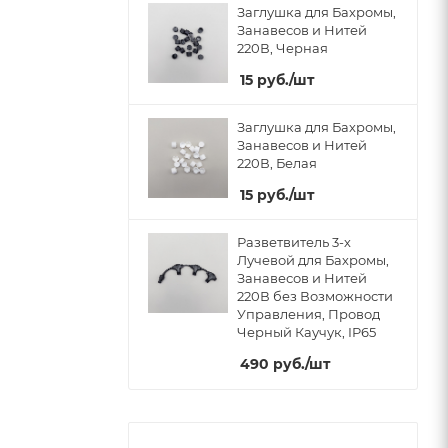
Заглушка для Бахромы,
Занавесов и Нитей
220В, Черная
15
руб.
/шт
Заглушка для Бахромы,
Занавесов и Нитей
220В, Белая
15
руб.
/шт
Разветвитель 3-х
Лучевой для Бахромы,
Занавесов и Нитей
220В без Возможности
Управления, Провод
Черный Каучук, IP65
490
руб.
/шт