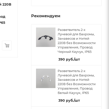
й 220В
220В, Белая
220В, Черная
Есть в наличии
Есть в наличии
Рекомендуем
вод
Арт.: LL-8
P65
Разветвитель 2-х
Лучевой для Бахромы,
Занавесов и Нитей
220В без Возможности
15
руб.
/шт
15
руб.
/шт
Управления, Провод
Черный Каучук, IP65
390
руб.
/шт
Разветвитель 2-х
Лучевой для Бахромы,
Занавесов и Нитей
220В без Возможности
Управления, Провод
Белый Каучук, IP65
390
руб.
/шт