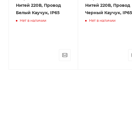
В
Нитей 220В, Провод
Нитей 220В, Провод
Белый Каучук, IP65
Черный Каучук, IP65
Нет в наличии
Нет в наличии