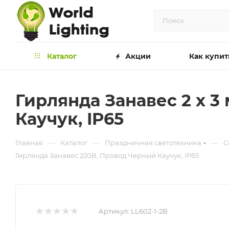
Каталог
Акции
Как купит
Гирлянда Занавес 2 x 3
Каучук, IP65
—
—
—
Главная
Каталог
Праздничная светотехника
С
Гирлянда Занавес 220В, Провод Черный Каучук, IP65
Артикул:
LL602-1-2B