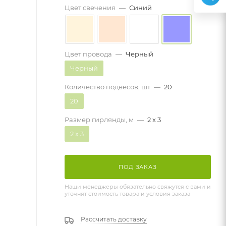
Цвет свечения
—
Синий
Цвет провода
—
Черный
Черный
Количество подвесов, шт
—
20
20
Размер гирлянды, м
—
2 х 3
2 х 3
ПОД ЗАКАЗ
Наши менеджеры обязательно свяжутся с вами и
уточнят стоимость товара и условия заказа
Рассчитать доставку