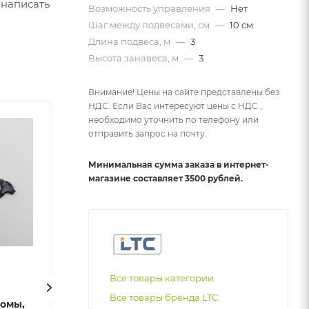
 написать
Возможность управления
—
Нет
Шаг между подвесами, см
—
10 см
Длина подвеса, м
—
3
Высота занавеса, м
—
3
Внимание! Цены на сайте представлены без
НДС. Если Вас интересуют цены с НДС ,
необходимо уточнить по телефону или
отправить запрос на почту.
Минимальная сумма заказа в интернет-
магазине составляет 3500 рублей.
Все товары категории
Заглушка для Бахромы,
Заглушка для 
Все товары бренда LTC
ромы,
Занавесов и Нитей
Занавесов и Н