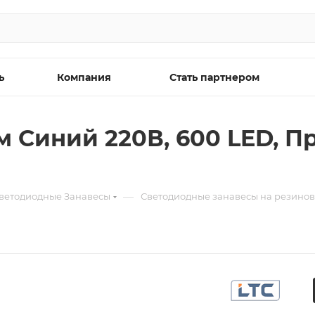
ь
Компания
Стать партнером
 м Синий 220В, 600 LED, 
—
ветодиодные Занавесы
Светодиодные занавесы на резинов