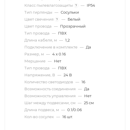
Класс пылевлагозащиты
—
IP54
?
Тип гирлянды
—
Сосульки
Цвет свечения
—
Белый
?
Цвет провода
—
Прозрачный
Тип провода
—
ПВХ
Длина кабеля, м
—
1,2
Подключение в комплекте
—
Да
Размер, м
—
4 x 0.16
Мерцание
—
Нет
Тип провода
—
ПВХ
Напряжение, В
—
24 В
Количество светодиодов
—
16
Возможность соединения
—
Да
Возможность управления
—
Нет
Шаг между подвесами, см
—
25 см
Длина подвеса, м
—
0.1/0.06
Кол-во сосулек
—
16 шт.