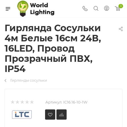
0
Гирлянда Сосульки
4м Белые 16см 24В,
16LED, Провод
Прозрачный ПВХ,
IP54
Гирлянды сосульки
Артикул:
IC16.16-10-1W