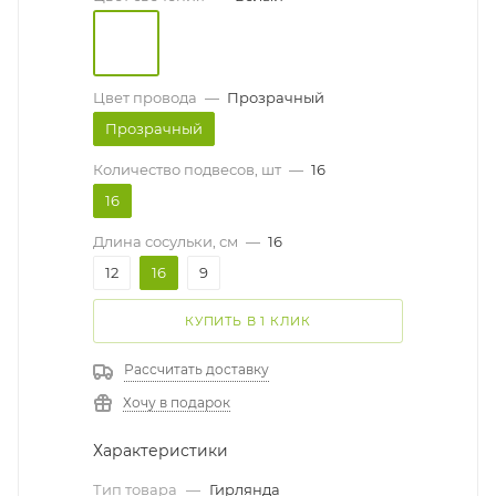
Цвет провода
—
Прозрачный
Прозрачный
Количество подвесов, шт
—
16
16
Длина сосульки, см
—
16
12
16
9
КУПИТЬ В 1 КЛИК
Рассчитать доставку
Хочу в подарок
Характеристики
Тип товара
—
Гирлянда