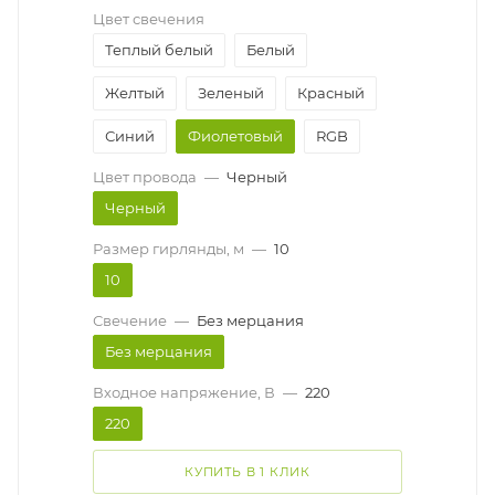
Цвет свечения
Теплый белый
Белый
Желтый
Зеленый
Красный
Синий
Фиолетовый
RGB
Цвет провода
—
Черный
Черный
Размер гирлянды, м
—
10
10
Свечение
—
Без мерцания
Без мерцания
Входное напряжение, В
—
220
220
КУПИТЬ В 1 КЛИК