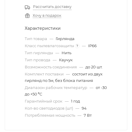
Рассчитать доставку
Хочу в подарок
Характеристики
Тип товара
—
Гирлянда
Класс пылевлагозащиты
—
IP66
?
Тип гирлянды
—
Нить
Тип провода
—
Каучук
Возможность соединения
—
до 20 шт.
Комплект поставки
—
состоит из двух
гирлянд по 5м, без блока питания
Диапазон рабочих температур
—
от -30
до +50 ⁰С
Гарантийный срок
—
1 год
Кол-во светодиодов (шт)
—
94
Потребляемая мощность
—
7 Вт