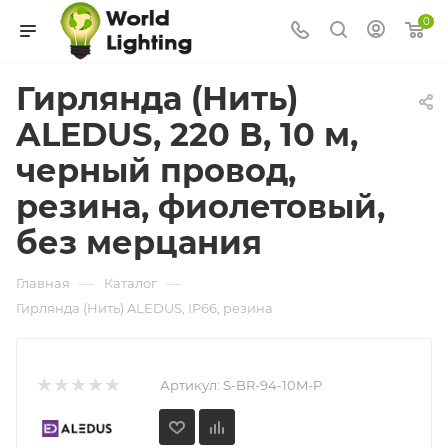
0
Гирлянда (Нить)
ALEDUS, 220 В, 10 м,
черный провод,
резина, фиолетовый,
без мерцания
—
—
Главная
Каталог
Гирлянда (Нить) ALEDUS, IP66, резина
Артикул:
S-BR-94-10M-P