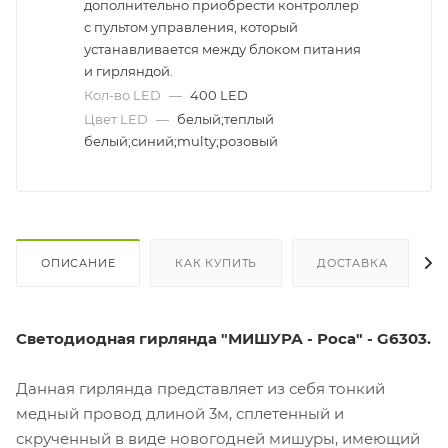
дополнительно приобрести контроллер
с пультом управления, который
устанавливается между блоком питания
и гирляндой.
Кол-во LED
—
400 LED
Цвет LED
—
белый;теплый
белый;синий;multy;розовый
ОПИСАНИЕ
КАК КУПИТЬ
ДОСТАВКА
Светодиодная гирлянда "МИШУРА - Роса" - G6303.
Данная гирлянда представляет из себя тонкий
медный провод длиной 3м, сплетенный и
скрученный в виде новогодней мишуры, имеющий