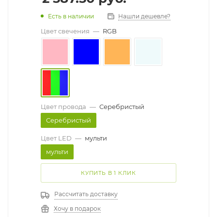
Есть в наличии
Нашли дешевле?
Цвет свечения
—
RGB
Цвет провода
—
Серебристый
Серебристый
Цвет LED
—
мульти
мульти
КУПИТЬ В 1 КЛИК
Рассчитать доставку
Хочу в подарок