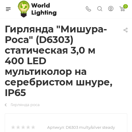
0
Гирлянда "Мишура-
Роса" (D6303)
статическая 3,0 м
400 LED
мультиколор на
серебристом шнуре,
IP65
Гирлянда роса
Артикул:
D6303 multy/silver steady