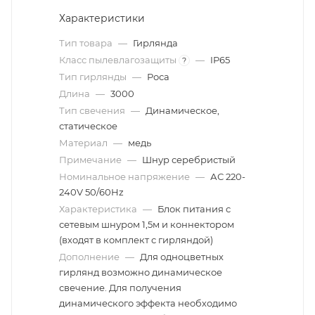
Характеристики
Тип товара
—
Гирлянда
Класс пылевлагозащиты
—
IP65
?
Тип гирлянды
—
Роса
Длина
—
3000
Тип свечения
—
Динамическое,
статическое
Материал
—
медь
Примечание
—
Шнур серебристый
Номинальное напряжение
—
АС 220-
240V 50/60Hz
Характеристика
—
Блок питания с
сетевым шнуром 1,5м и коннектором
(входят в комплект с гирляндой)
Дополнение
—
Для одноцветных
гирлянд возможно динамическое
свечение. Для получения
динамического эффекта необходимо