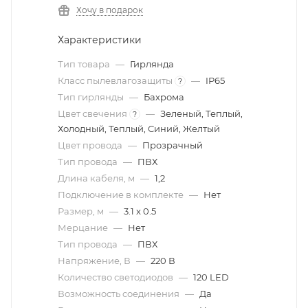
Хочу в подарок
Характеристики
Тип товара
—
Гирлянда
Класс пылевлагозащиты
—
IP65
?
Тип гирлянды
—
Бахрома
Цвет свечения
—
Зеленый, Теплый,
?
Холодный, Теплый, Синий, Желтый
Цвет провода
—
Прозрачный
Тип провода
—
ПВХ
Длина кабеля, м
—
1,2
Подключение в комплекте
—
Нет
Размер, м
—
3.1 x 0.5
Мерцание
—
Нет
Тип провода
—
ПВХ
Напряжение, В
—
220 В
Количество светодиодов
—
120 LED
Возможность соединения
—
Да