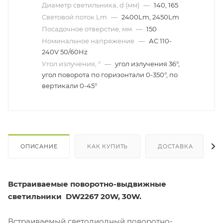
Диаметр светильника, d (мм)
—
140, 165
Световой поток Lm
—
2400Lm, 2450Lm
Посадочное отверстие, мм
—
150
Номинальное напряжение
—
АС 110-
240V 50/60Hz
Угол излучения, °
—
угол излучения 36°,
угол поворота по горизонтали 0-350°, по
вертикали 0-45°
ОПИСАНИЕ
КАК КУПИТЬ
ДОСТАВКА
Встраиваемые поворотно-выдвижные
светильники DW2267 20W,
30
W
.
Встраиваемый светодиодный поворотно-