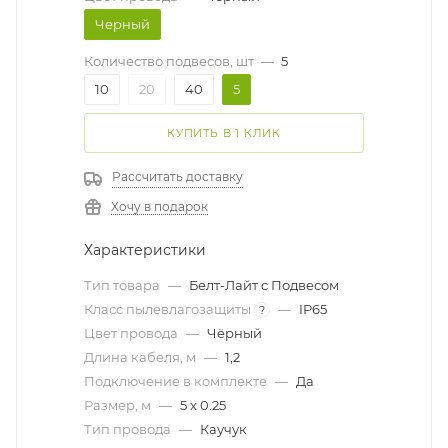
Черный
Количество подвесов, шт
—
5
10
20
40
5
КУПИТЬ В 1 КЛИК
Рассчитать доставку
Хочу в подарок
Характеристики
Тип товара
—
Белт-Лайт с Подвесом
Класс пылевлагозащиты
—
IP65
?
Цвет провода
—
Чёрный
Длина кабеля, м
—
1,2
Подключение в комплекте
—
Да
Размер, м
—
5 x 0.25
Тип провода
—
Каучук