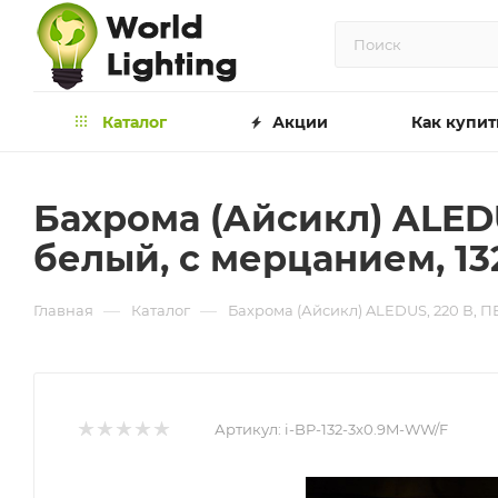
Каталог
Акции
Как купит
Бахрома (Айсикл) ALEDUS
белый, с мерцанием, 13
—
—
Главная
Каталог
Бахрома (Айсикл) ALEDUS, 220 В, ПВ
Артикул:
i-BP-132-3x0.9M-WW/F