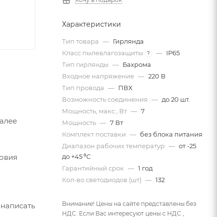
Характеристики
Тип товара
—
Гирлянда
Класс пылевлагозащиты
—
IP65
?
Тип гирлянды
—
Бахрома
Входное напряжение
—
220 В
Тип провода
—
ПВХ
Возможность соединения
—
до 20 шт.
Мощность, макс., Вт
—
7
Далее
Мощность
—
7 Вт
Комплект поставки
—
без блока питания
Диапазон рабочих температур
—
от -25
ловия
до +45 ⁰С
Гарантийный срок
—
1 год
Кол-во светодиодов (шт)
—
132
Внимание! Цены на сайте представлены без
 написать
НДС. Если Вас интересуют цены с НДС ,