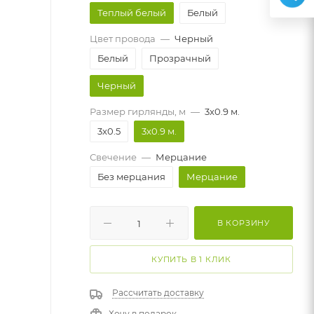
Теплый белый
Белый
Цвет провода
—
Черный
Белый
Прозрачный
Черный
Размер гирлянды, м
—
3x0.9 м.
3x0.5
3x0.9 м.
Свечение
—
Мерцание
Без мерцания
Мерцание
В КОРЗИНУ
КУПИТЬ В 1 КЛИК
Рассчитать доставку
Хочу в подарок