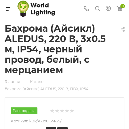
0
Бахрома (Айсикл)
ALEDUS, 220 В, 3x0.5
м, IP54, черный
провод, белый, с
мерцанием
—
—
Главная
Каталог
Бахрома (Айсикл) ALEDUS, 220 В, ПВХ, IP54
Распродажа
Артикул:
i-BP/А-3x0.5M-W/F