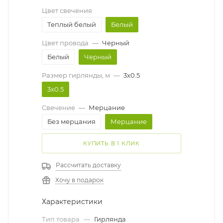
Цвет свечения
Теплый белый
Белый
Цвет провода
—
Черный
Белый
Черный
Размер гирлянды, м
—
3x0.5
3x0.5
Свечение
—
Мерцание
Без мерцания
Мерцание
КУПИТЬ В 1 КЛИК
Рассчитать доставку
Хочу в подарок
Характеристики
Тип товара
—
Гирлянда