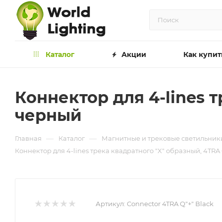
Каталог
Акции
Как купит
Коннектор для 4-lines т
черный
—
—
Главная
Каталог
Магнитные и трековые светильник
Коннектор для 4-lines трека квадратного "X" образный, 4TRA 
Артикул:
Connector 4TRA Q"+" Вlack