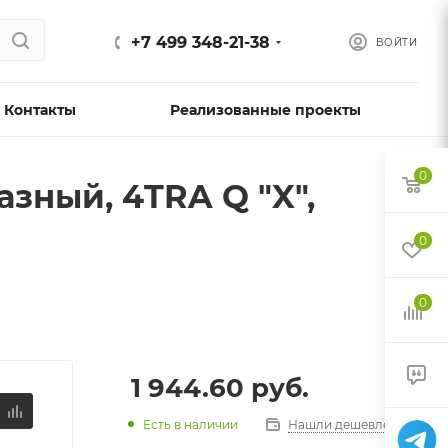
+7 499 348-21-38
ВОЙТИ
Контакты
Реализованные проекты
0
азный, 4TRA Q "X",
0
0
1 944.60
руб.
Есть в наличии
Нашли дешевле?