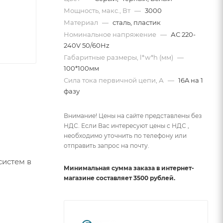
Мощность, макс., Вт
—
3000
Материал
—
сталь, пластик
Номинальное напряжение
—
АС 220-
240V 50/60Hz
Габаритные размеры, l*w*h (мм)
—
100*100мм
Сила тока первичной цепи, А
—
16A на 1
фазу
Внимание! Цены на сайте представлены без
НДС. Если Вас интересуют цены с НДС ,
необходимо уточнить по телефону или
отправить запрос на почту.
систем в
Минимальная сумма заказа в интернет-
магазине составляет 3500 рублей.