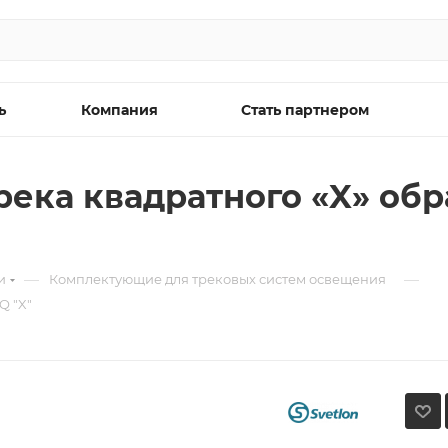
ь
Компания
Стать партнером
река квадратного «X» обр
—
—
и
Комплектующие для трековых систем освещения
Q "X"