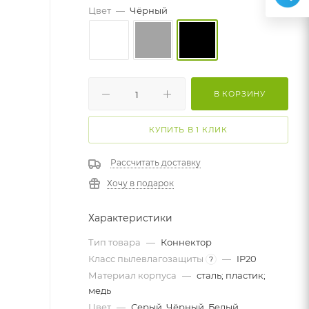
Цвет
—
Чёрный
В КОРЗИНУ
КУПИТЬ В 1 КЛИК
Рассчитать доставку
Хочу в подарок
Характеристики
Тип товара
—
Коннектор
Класс пылевлагозащиты
—
IP20
?
Материал корпуса
—
сталь; пластик;
медь
Цвет
—
Серый, Чёрный, Белый