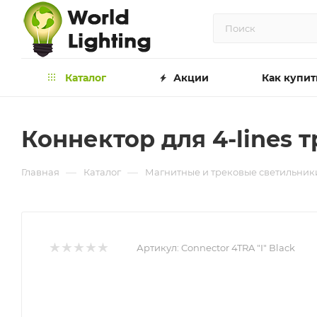
Каталог
Акции
Как купит
Коннектор для 4-lines т
—
—
Главная
Каталог
Магнитные и трековые светильник
Артикул:
Connector 4TRA "I" Вlack