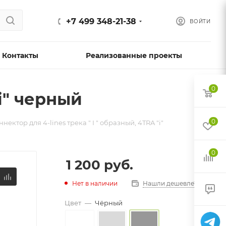
+7 499 348-21-38
ВОЙТИ
Контакты
Реализованные проекты
0
"i" черный
0
ннектор для 4-lines трека " I " образный, 4TRA "i"
0
1 200
руб.
Нет в наличии
Нашли дешевле?
Цвет
—
Чёрный