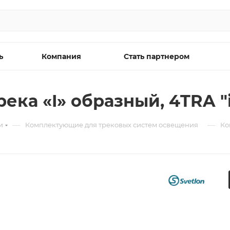
ь
Компания
Стать партнером
река «I» образный, 4TRA 
—
—
и
Комплектующие для трековых систем освещения
Ко