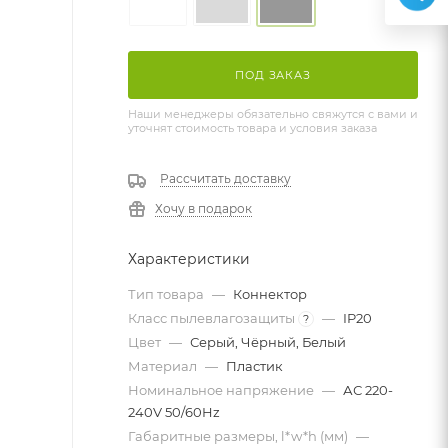
ПОД ЗАКАЗ
Наши менеджеры обязательно свяжутся с вами и
уточнят стоимость товара и условия заказа
Рассчитать доставку
Хочу в подарок
Характеристики
Тип товара
—
Коннектор
Класс пылевлагозащиты
—
IP20
?
Цвет
—
Серый, Чёрный, Белый
Материал
—
Пластик
Номинальное напряжение
—
АС 220-
240V 50/60Hz
Габаритные размеры, l*w*h (мм)
—