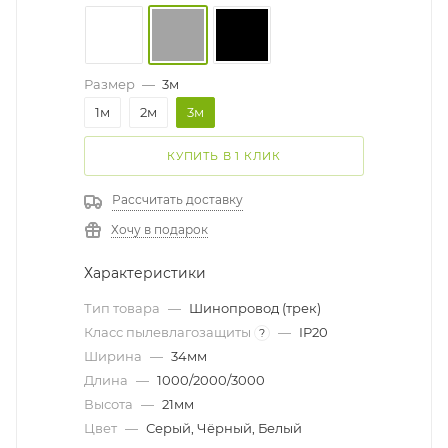
Размер
—
3м
1м
2м
3м
КУПИТЬ В 1 КЛИК
Рассчитать доставку
Хочу в подарок
Характеристики
Тип товара
—
Шинопровод (трек)
Класс пылевлагозащиты
—
IP20
?
Ширина
—
34мм
Длина
—
1000/2000/3000
Высота
—
21мм
Цвет
—
Серый, Чёрный, Белый