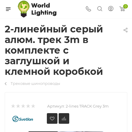
0
2-линейный серый
алюм. трек 3m в
комплекте с
заглушкой и
клемной коробкой
Трековые шинопроводы
Артикул:
2-lines TRACK Grey 3m