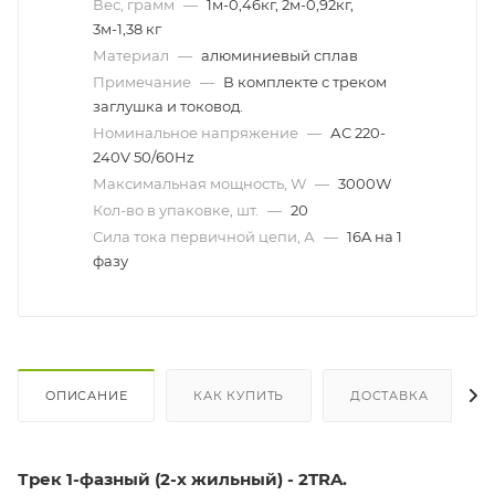
Вес, грамм
—
1м-0,46кг, 2м-0,92кг,
3м-1,38 кг
Материал
—
алюминиевый сплав
Примечание
—
В комплекте с треком
заглушка и токовод.
Номинальное напряжение
—
АС 220-
240V 50/60Hz
Максимальная мощность, W
—
3000W
Кол-во в упаковке, шт.
—
20
Сила тока первичной цепи, А
—
16A на 1
фазу
ОПИСАНИЕ
КАК КУПИТЬ
ДОСТАВКА
Трек 1-фазный (2-х жильный) - 2TRA.