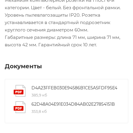
Механизм компьютерной розетки на 1 пост 6-й
категории. Цвет - белый. Без фронтальной рамки.
Уровень пылевлагозащиты IP20. Розетка
устанавливается в стандартный подрозетник
круглого сечения диаметром 60мм.
Габаритные размеры: длина 71 мм, ширина 71 мм,
высота 42 мм. Гарантийный срок 10 лет.
Документы
D4A23FFEB030E94586B1CE5A5FDF95E4
385,9 кб
62D48A04E91E034D84AB02E27854151B
353,8 кб