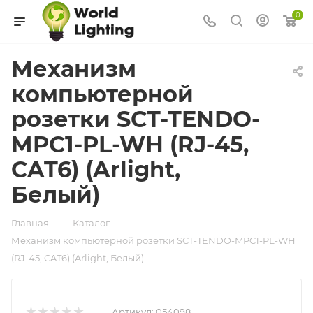
0
Механизм
компьютерной
розетки SCT-TENDO-
MPC1-PL-WH (RJ-45,
CAT6) (Arlight,
Белый)
—
—
Главная
Каталог
Механизм компьютерной розетки SCT-TENDO-MPC1-PL-WH
(RJ-45, CAT6) (Arlight, Белый)
Артикул:
054098