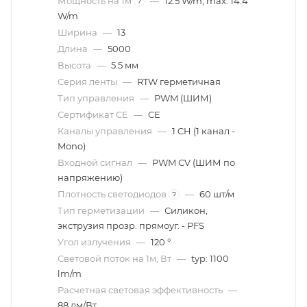
Мощность на 1м
—
12.5 W/m; max: 14.4
?
W/m
Ширина
—
13
Длина
—
5000
Высота
—
5.5 мм
Серия ленты
—
RTW герметичная
Тип управления
—
PWM (ШИМ)
Сертификат CE
—
CE
Каналы управления
—
1 CH (1 канал -
Mono)
Входной сигнал
—
PWM СV (ШИМ по
напряжению)
Плотность светодиодов
—
60 шт/м
?
Тип герметизации
—
Силикон,
экструзия прозр. прямоуг. - PFS
Угол излучения
—
120 °
Световой поток на 1м, Вт
—
typ: 1100
lm/m
Расчетная световая эффективность
—
88 лм/Вт