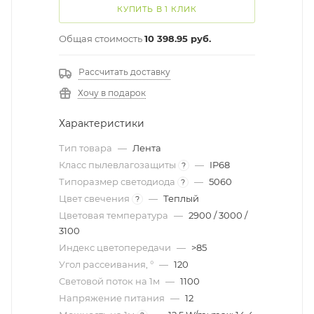
КУПИТЬ В 1 КЛИК
Общая стоимость
10 398.95 руб.
Рассчитать доставку
Хочу в подарок
Характеристики
Тип товара
—
Лента
Класс пылевлагозащиты
—
IP68
?
Типоразмер светодиода
—
5060
?
Цвет свечения
—
Теплый
?
Цветовая температура
—
2900 / 3000 /
3100
Индекс цветопередачи
—
>85
Угол рассеивания, °
—
120
Световой поток на 1м
—
1100
Напряжение питания
—
12