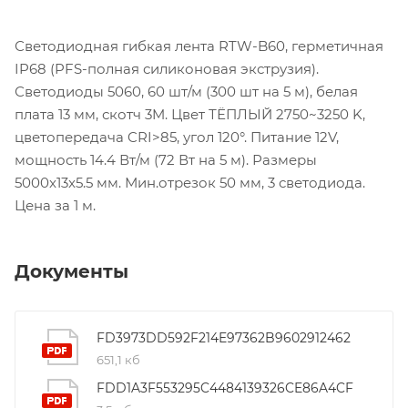
Светодиодная гибкая лента RTW-B60, герметичная
IP68 (PFS-полная силиконовая экструзия).
Светодиоды 5060, 60 шт/м (300 шт на 5 м), белая
плата 13 мм, скотч 3M. Цвет ТЁПЛЫЙ 2750~3250 K,
цветопередача CRI>85, угол 120°. Питание 12V,
мощность 14.4 Вт/м (72 Вт на 5 м). Размеры
5000x13x5.5 мм. Мин.отрезок 50 мм, 3 светодиода.
Цена за 1 м.
Документы
FD3973DD592F214E97362B9602912462
651,1 кб
FDD1A3F553295C4484139326CE86A4CF