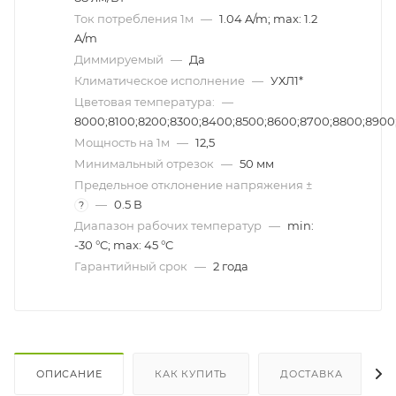
Ток потребления 1м
—
1.04 A/m; max: 1.2
A/m
Диммируeмый
—
Да
Климатическое исполнение
—
УХЛ1*
Цветовая температура:
—
8000;8100;8200;8300;8400;8500;8600;8700;8800;8900;9
Мощность на 1м
—
12,5
Минимальный отрезок
—
50 мм
Предельное отклонение напряжения ±
—
0.5 В
?
Диапазон рабочих температур
—
min:
-30 °C; max: 45 °C
Гарантийный срок
—
2 года
ОПИСАНИЕ
КАК КУПИТЬ
ДОСТАВКА