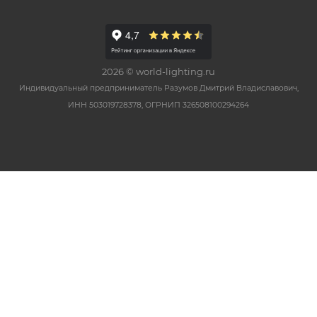
2026 © world-lighting.ru
Индивидуальный предприниматель Разумов Дмитрий Владиславович,
ИНН 503019728378, ОГРНИП 326508100294264