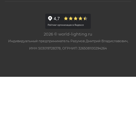
2026 © world-lighting.ru
Индивидуальный предприниматель Разумов Дмитрий Владиславович,
ИНН 503019728378, ОГРНИП 326508100294264