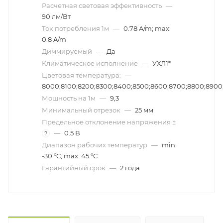
Расчетная световая эффективность
—
90 лм/Вт
Ток потребления 1м
—
0.78 A/m; max:
0.8 A/m
Диммируeмый
—
Да
Климатическое исполнение
—
УХЛ1*
Цветовая температура:
—
8000;8100;8200;8300;8400;8500;8600;8700;8800;8900;9
Мощность на 1м
—
9,3
Минимальный отрезок
—
25 мм
Предельное отклонение напряжения ±
—
0.5 В
?
Диапазон рабочих температур
—
min:
-30 °C; max: 45 °C
Гарантийный срок
—
2 года