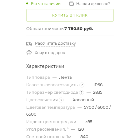
Есть в наличии
Нашли дешевле?
КУПИТЬ В 1 КЛИК
Общая стоимость
7 780.50 руб.
Рассчитать доставку
Хочу в подарок
Характеристики
Тип товара
—
Лента
Класс пылевлагозащиты
—
IP68
?
Типоразмер светодиода
—
2835
?
Цвет свечения
—
Холодный
?
Цветовая температура
—
5700 / 6000 /
6500
Индекс цветопередачи
—
>85
Угол рассеивания, °
—
120
Световой поток на 1м
—
840