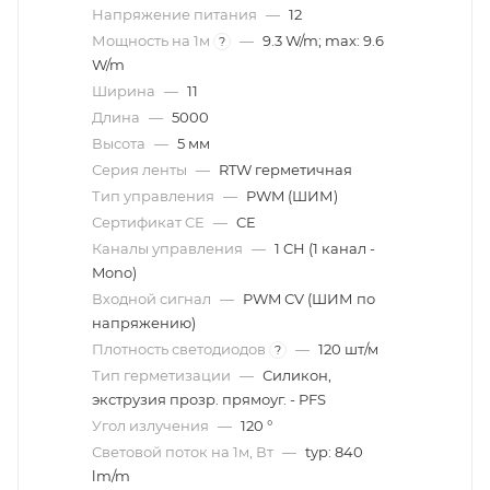
Напряжение питания
—
12
Мощность на 1м
—
9.3 W/m; max: 9.6
?
W/m
Ширина
—
11
Длина
—
5000
Высота
—
5 мм
Серия ленты
—
RTW герметичная
Тип управления
—
PWM (ШИМ)
Сертификат CE
—
CE
Каналы управления
—
1 CH (1 канал -
Mono)
Входной сигнал
—
PWM СV (ШИМ по
напряжению)
Плотность светодиодов
—
120 шт/м
?
Тип герметизации
—
Силикон,
экструзия прозр. прямоуг. - PFS
Угол излучения
—
120 °
Световой поток на 1м, Вт
—
typ: 840
lm/m