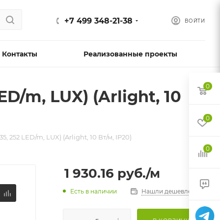
+7 499 348-21-38
ВОЙТИ
Контакты
Реализованные проекты
0
/m, LUX) (Arlight, 10
0
 252 LED/m, LUX) (Arlight, 10 Вт/м, IP20)
0
1 930.16
руб.
/м
Есть в наличии
Нашли дешевле?