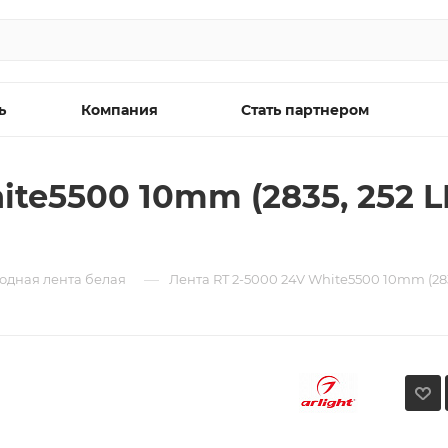
ь
Компания
Стать партнером
te5500 10mm (2835, 252 LED
—
одная лента белая
Лента RT 2-5000 24V White5500 10mm (2835,