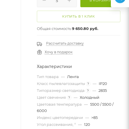
В КОРЗИНУ
КУПИТЬ В 1 КЛИК
Общая стоимость
9 650.80 руб.
Рассчитать доставку
Хочу в подарок
Характеристики
Тип товара
—
Лента
Класс пылевлагозащиты
—
IP20
?
Типоразмер светодиода
—
2835
?
Цвет свечения
—
Холодный
?
Цветовая температура
—
5500 / 5500 /
6000
Индекс цветопередачи
—
>85
Угол рассеивания, °
—
120