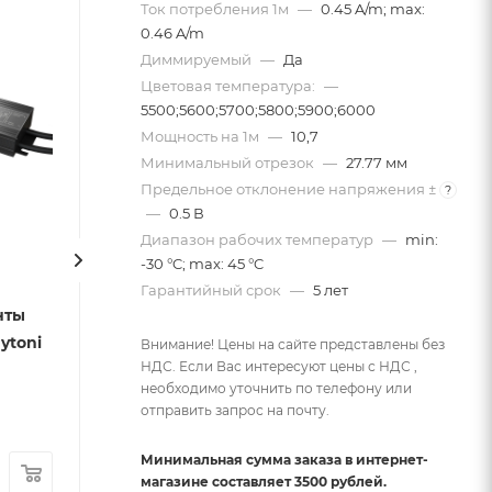
Ток потребления 1м
—
0.45 A/m; max:
0.46 A/m
Диммируeмый
—
Да
Цветовая температура:
—
5500;5600;5700;5800;5900;6000
Мощность на 1м
—
10,7
Минимальный отрезок
—
27.77 мм
Предельное отклонение напряжения ±
?
—
0.5 В
Диапазон рабочих температур
—
min:
-30 °C; max: 45 °C
Источник тока Lighting
Источник тока 
Гарантийный срок
—
5 лет
нты
control PSL-TR40-550-
control PSL-DL4
ytoni
700mA
700mA
Внимание! Цены на сайте представлены без
НДС. Если Вас интересуют цены с НДС ,
Есть в наличии
Есть в наличии
необходимо уточнить по телефону или
Арт.: PSL-TR40-550-700mA-
Арт.: PSL-DL40-S-
отправить запрос на почту.
mt
700mA-mt
Минимальная сумма заказа в интернет-
1 484
руб.
/шт
3 710
руб.
/шт
магазине составляет 3500 рублей.