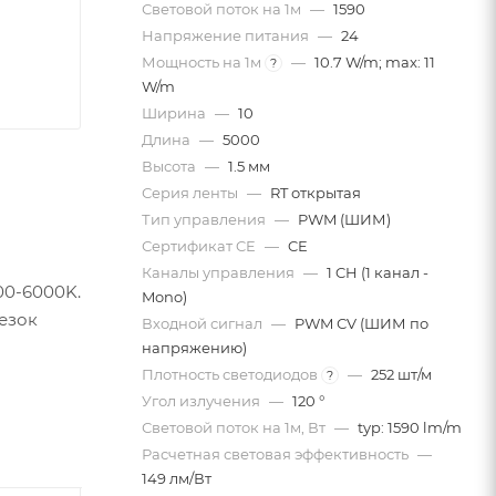
Световой поток на 1м
—
1590
Напряжение питания
—
24
Мощность на 1м
—
10.7 W/m; max: 11
?
W/m
Ширина
—
10
Длина
—
5000
Высота
—
1.5 мм
Серия ленты
—
RT открытая
Тип управления
—
PWM (ШИМ)
Сертификат CE
—
CE
Каналы управления
—
1 CH (1 канал -
500-6000K.
Mono)
резок
Входной сигнал
—
PWM СV (ШИМ по
напряжению)
Плотность светодиодов
—
252 шт/м
?
Угол излучения
—
120 °
Световой поток на 1м, Вт
—
typ: 1590 lm/m
Расчетная световая эффективность
—
149 лм/Вт