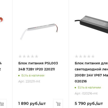
4
Блок питания PSL003
Блок питания для
2
24В 72Вт IP20 220211
светодиодной ле
200Вт 24V IP67 Ma
Есть в наличии
020216
Арт.: 220211-mt
Есть в наличии
Арт.: 020216-mt
1 890
руб.
/шт
5 790
руб.
/шт