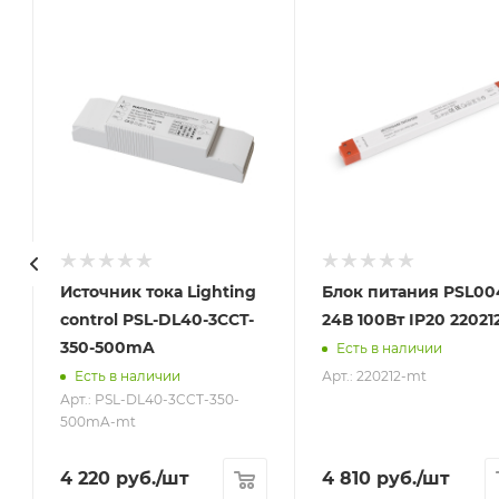
Источник тока Lighting
Блок питания PSL00
V
control PSL-DL40-3CCT-
24В 100Вт IP20 22021
350-500mA
Есть в наличии
Арт.: 220212-mt
Есть в наличии
Арт.: PSL-DL40-3CCT-350-
500mA-mt
4 220
руб.
/шт
4 810
руб.
/шт