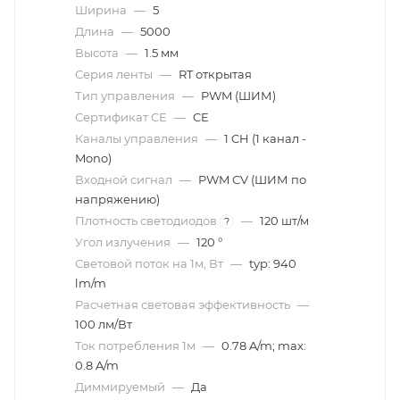
Ширина
—
5
Длина
—
5000
Высота
—
1.5 мм
Серия ленты
—
RT открытая
Тип управления
—
PWM (ШИМ)
Сертификат CE
—
CE
Каналы управления
—
1 CH (1 канал -
Mono)
Входной сигнал
—
PWM СV (ШИМ по
напряжению)
Плотность светодиодов
—
120 шт/м
?
Угол излучения
—
120 °
Световой поток на 1м, Вт
—
typ: 940
lm/m
Расчетная световая эффективность
—
100 лм/Вт
Ток потребления 1м
—
0.78 A/m; max:
0.8 A/m
Диммируeмый
—
Да