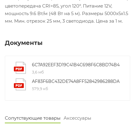
цветопередача CRI>85, угол 120°. Питание 12V,
мощность 9.6 Вт/м (48 Вт на 5 м). Размеры 5000x5x1.5
мм. Мин. отрезок 25 мм, 3 светодиода. Цена за 1 м.
Документы
6C7A92EEF3D19C41B4C698F6C8BD74B4
3,6 мб
AF83F6BC432DE74A8FF52842986288DA
579,9 кб
Сопутствующие товары
Аксессуары