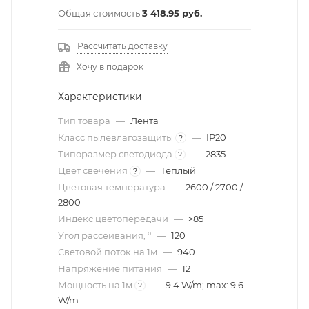
Общая стоимость
3 418.95 руб.
Рассчитать доставку
Хочу в подарок
Характеристики
Тип товара
—
Лента
Класс пылевлагозащиты
—
IP20
?
Типоразмер светодиода
—
2835
?
Цвет свечения
—
Теплый
?
Цветовая температура
—
2600 / 2700 /
2800
Индекс цветопередачи
—
>85
Угол рассеивания, °
—
120
Световой поток на 1м
—
940
Напряжение питания
—
12
Мощность на 1м
—
9.4 W/m; max: 9.6
?
W/m