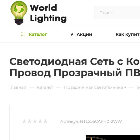
Каталог
Акции
Как купит
Светодиодная Сеть с Ко
Провод Прозрачный ПВХ
—
—
—
Главная
Каталог
Праздничная светотехника
Г
Артикул:
NTL256CAP-10-2WW