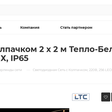
ь
Компания
Стать партнером
лпачком 2 x 2 м Тепло-Бел
, IP65
—
ирлянды сети
Светодиодная Сеть с Колпачком, 220В, 256 LE