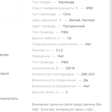
Тип товара
—
Гирлянда
Класс пылевлагозащиты
—
IP65
?
Тип гирлянды
—
Сеть
Цвет свечения
—
Белый, Теплый
?
Цвет провода
—
Прозрачный
Тип провода
—
ПВХ
Длина кабеля, м
—
1,6
Подключение в комплекте
—
Нет
Размер, м
—
2 x 2
Далее
Мерцание
—
Нет
Тип провода
—
ПВХ
Напряжение, В
—
220 В
ловия
Количество светодиодов
—
256 LED
Возможность соединения
—
Да
Возможность управления
—
Нет
Высота сетки, м
—
2
 написать
Внимание! Цены на сайте представлены без
НДС. Если Вас интересуют цены с НДС ,