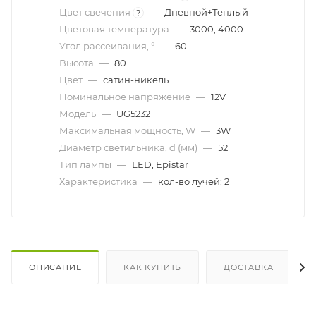
Цвет свечения
—
Дневной+Теплый
?
Цветовая температура
—
3000, 4000
Угол рассеивания, °
—
60
Высота
—
80
Цвет
—
сатин-никель
Номинальное напряжение
—
12V
Модель
—
UG5232
Максимальная мощность, W
—
3W
Диаметр светильника, d (мм)
—
52
Тип лампы
—
LED, Epistar
Характеристика
—
кол-во лучей: 2
ОПИСАНИЕ
КАК КУПИТЬ
ДОСТАВКА