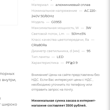
Материал
—
алюминиевый сплав
Номинальное напряжение
—
АС 220-
240V 50/60Hz
Модель
—
G0953
Максимальная мощность, W
—
3W
Световой поток, Lm
—
50lm±5%
Класс качества цветопередачи, Ra
—
CRI≥80Ra
Диаметр светильника, d (мм)
—
95
Тип лампы
—
LED
Характеристика
—
PF≧0.9
дпорных
Внимание! Цены на сайте представлены без
 внутри,
НДС. Если Вас интересуют цены с НДС ,
необходимо уточнить по телефону или
отправить запрос на почту.
х
Минимальная сумма заказа в интернет-
ят широко
магазине составляет 3500 рублей.