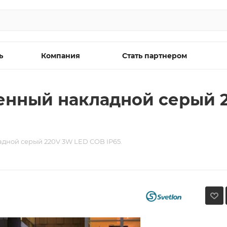
ь
Компания
Стать партнером
тенный накладной серый 
дной серый 220V 3W LED COB IP65.