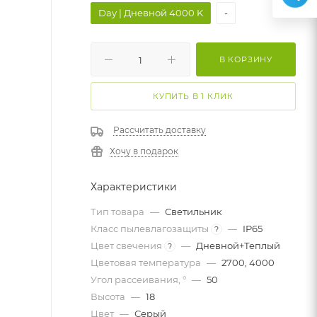
Day | Дневной 4000 K
-
В КОРЗИНУ
КУПИТЬ В 1 КЛИК
Рассчитать доставку
Хочу в подарок
Характеристики
Тип товара
—
Светильник
Класс пылевлагозащиты
—
IP65
?
Цвет свечения
—
Дневной+Теплый
?
Цветовая температура
—
2700, 4000
Угол рассеивания, °
—
50
Высота
—
18
Цвет
—
Серый