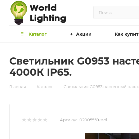
Каталог
Акции
Как купит
Светильник G0953 наc
4000К IP65.
—
—
Главная
Каталог
Светильник G0953 наcтенный накла
Артикул:
02005559-svtl