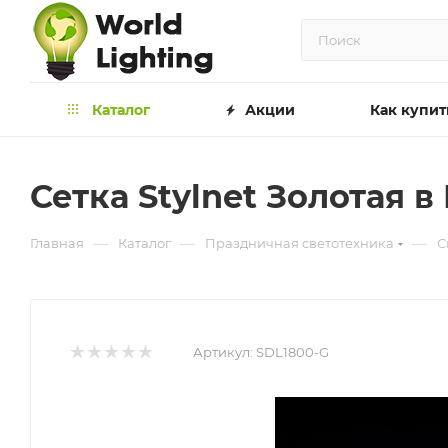
Каталог
Акции
Как купит
Сетка Stylnet Золотая в 
—
—
—
Главная
Каталог
Праздничная светотехника
С
Артикул:
SDL1800-G