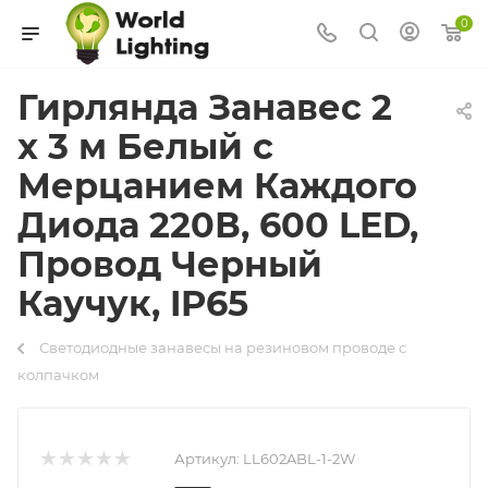
0
Гирлянда Занавес 2
x 3 м Белый с
Мерцанием Каждого
Диода 220В, 600 LED,
Провод Черный
Каучук, IP65
Светодиодные занавесы на резиновом проводе с
колпачком
Артикул:
LL602ABL-1-2W