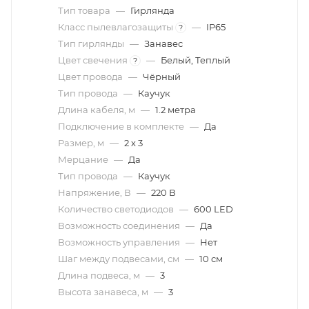
Тип товара
—
Гирлянда
Класс пылевлагозащиты
—
IP65
?
Тип гирлянды
—
Занавес
Цвет свечения
—
Белый, Теплый
?
Цвет провода
—
Чёрный
Тип провода
—
Каучук
Длина кабеля, м
—
1.2 метра
Подключение в комплекте
—
Да
Размер, м
—
2 х 3
Мерцание
—
Да
Тип провода
—
Каучук
Напряжение, В
—
220 В
Количество светодиодов
—
600 LED
Возможность соединения
—
Да
Возможность управления
—
Нет
Шаг между подвесами, см
—
10 см
Длина подвеса, м
—
3
Высота занавеса, м
—
3