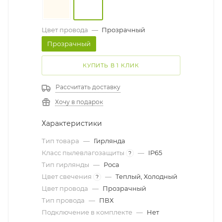
Цвет провода
—
Прозрачный
Прозрачный
КУПИТЬ В 1 КЛИК
Рассчитать доставку
Хочу в подарок
Характеристики
Тип товара
—
Гирлянда
Класс пылевлагозащиты
—
IP65
?
Тип гирлянды
—
Роса
Цвет свечения
—
Теплый, Холодный
?
Цвет провода
—
Прозрачный
Тип провода
—
ПВХ
Подключение в комплекте
—
Нет