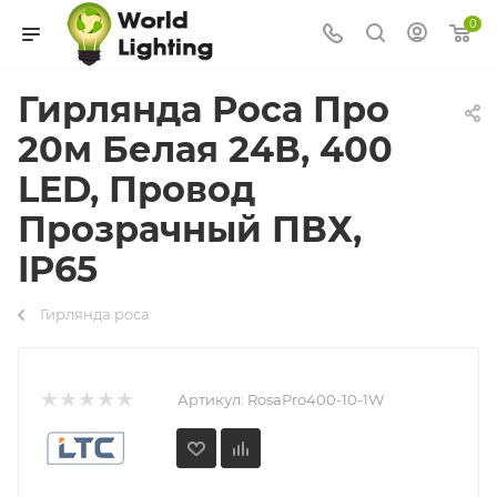
0
Гирлянда Роса Про
20м Белая 24В, 400
LED, Провод
Прозрачный ПВХ,
IP65
Гирлянда роса
Артикул:
RosaPro400-10-1W